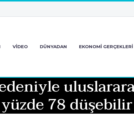
M
VIDEO
DÜNYADAN
EKONOMI GERÇEKLERI
deniyle uluslararas
yüzde 78 düşebilir