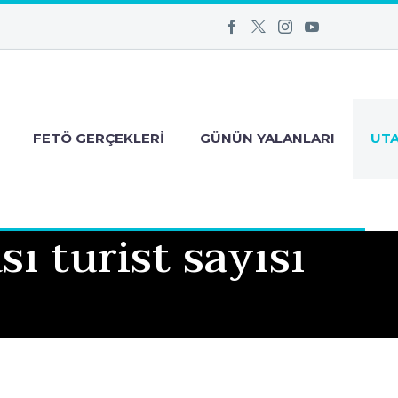
FETÖ GERÇEKLERI
GÜNÜN YALANLARI
UT
ı turist sayısı