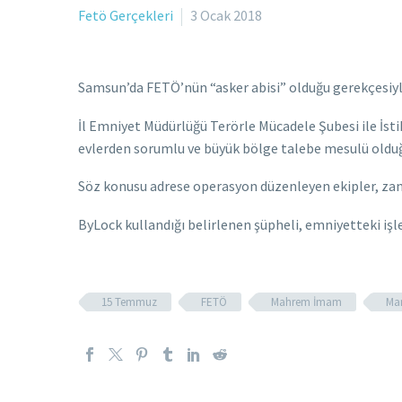
Fetö Gerçekleri
3 Ocak 2018
Samsun’da FETÖ’nün “asker abisi” olduğu gerekçesiy
İl Emniyet Müdürlüğü Terörle Mücadele Şubesi ile İsti
evlerden sorumlu ve büyük bölge talebe mesulü olduğu
Söz konusu adrese operasyon düzenleyen ekipler, zan
ByLock kullandığı belirlenen şüpheli, emniyetteki işle
15 Temmuz
FETÖ
Mahrem İmam
Ma