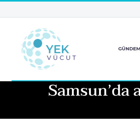
GÜNDE
Samsun’da as