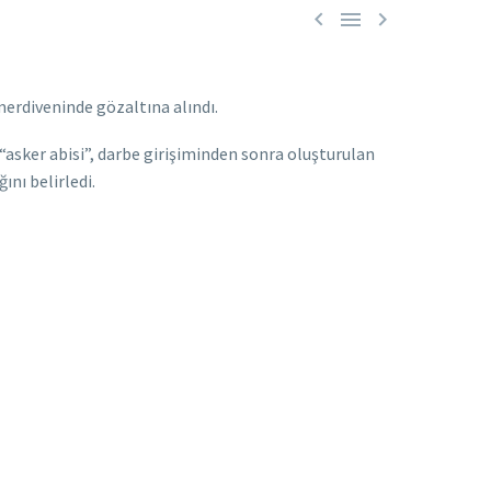



erdiveninde gözaltına alındı.
 “asker abisi”, darbe girişiminden sonra oluşturulan
nı belirledi.