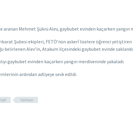
le aranan Mehmet Şükrü Alev, gaybubet evinden kaçarken yangın m
hbarat Şubesi ekipleri, FETÖ’nün askerî liselere öğrenci yetiştiren
 belirlenen Alev’in, Atakum ilçesindeki gaybubet evinde saklandığı
lıyı gaybubet evinden kaçarken yangın merdiveninde yakaladı.
mlerinin ardından adliyeye sevk edildi.
nşet
Samsun