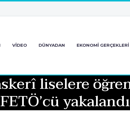
M
VIDEO
DÜNYADAN
EKONOMI GERÇEKLERI
kerî liselere öğren
FETÖ’cü yakalandı