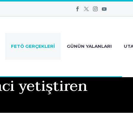
FETÖ GERÇEKLERI
GÜNÜN YALANLARI
UT
ci yetiştiren