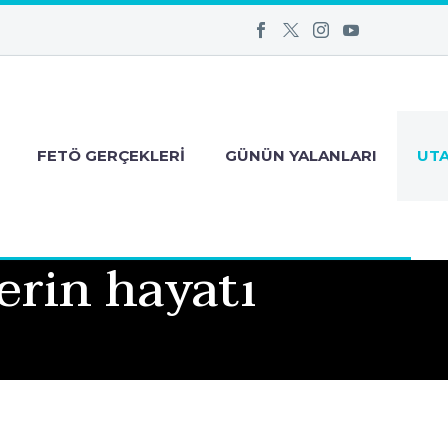
FETÖ GERÇEKLERI
GÜNÜN YALANLARI
UT
rin hayatı