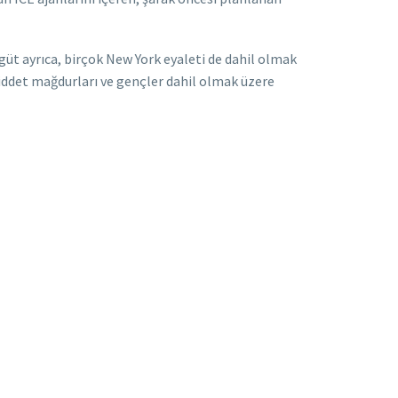
üt ayrıca, birçok New York eyaleti de dahil olmak
şiddet mağdurları ve gençler dahil olmak üzere