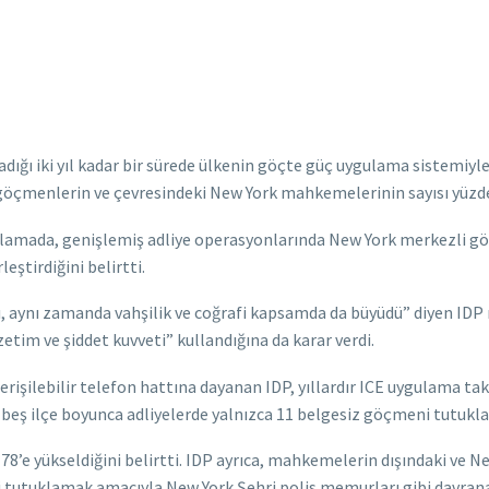
ığı iki yıl kadar bir sürede ülkenin göçte güç uygulama sistemiyle
öçmenlerin ve çevresindeki New York mahkemelerinin sayısı yüzde 
lamada, genişlemiş adliye operasyonlarında New York merkezli g
eştirdiğini belirtti.
, aynı zamanda vahşilik ve coğrafi kapsamda da büyüdü” diyen IDP r
etim ve şiddet kuvveti” kullandığına da karar verdi.
 erişilebilir telefon hattına dayanan IDP, yıllardır ICE uygulama ta
beş ilçe boyunca adliyelerde yalnızca 11 belgesiz göçmeni tutukla
8’e yükseldiğini belirtti. IDP ayrıca, mahkemelerin dışındaki ve Ne
utuklamak amacıyla New York Şehri polis memurları gibi davranan