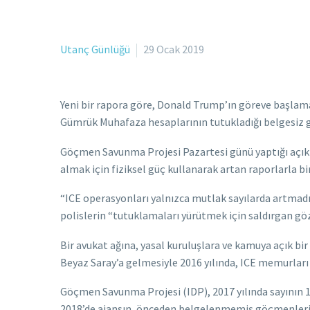
Utanç Günlüğü
29 Ocak 2019
Yeni bir rapora göre, Donald Trump’ın göreve başlamad
Gümrük Muhafaza hesaplarının tutukladığı belgesiz g
Göçmen Savunma Projesi Pazartesi günü yaptığı açık
almak için fiziksel güç kullanarak artan raporlarla birl
“ICE operasyonları yalnızca mutlak sayılarda artmadı
polislerin “tutuklamaları yürütmek için saldırgan göz
Bir avukat ağına, yasal kuruluşlara ve kamuya açık bir
Beyaz Saray’a gelmesiyle 2016 yılında, ICE memurları 
Göçmen Savunma Projesi (IDP), 2017 yılında sayının 17
2018’de ajansın, önceden belgelenmemiş göçmenleri t