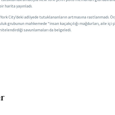
ir harita yayınladı.
ork City’deki adliyede tutuklananların artmasına rastlanmadı. Örg
culuk grubunun mahkemede “insan kaçakçılığı mağdurları, aile içi 
itelendirdiği savunlamaları da belgeledi.
r