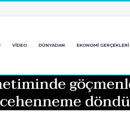
M
VIDEO
DÜNYADAN
EKONOMI GERÇEKLERI
etiminde göçmenle
cehenneme döndü