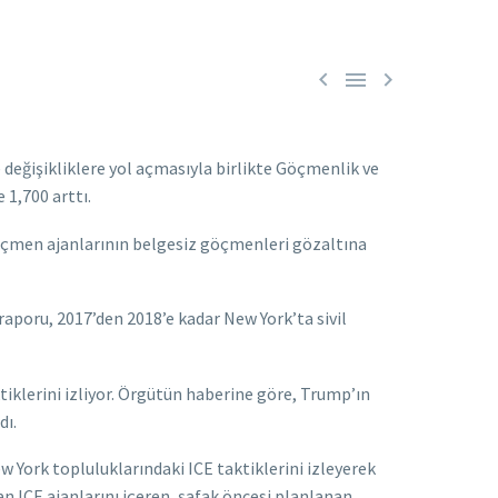



 değişikliklere yol açmasıyla birlikte Göçmenlik ve
1,700 arttı.
öçmen ajanlarının belgesiz göçmenleri gözaltına
aporu, 2017’den 2018’e kadar New York’ta sivil
ktiklerini izliyor. Örgütün haberine göre, Trump’ın
dı.
w York topluluklarındaki ICE taktiklerini izleyerek
 ICE ajanlarını içeren, şafak öncesi planlanan