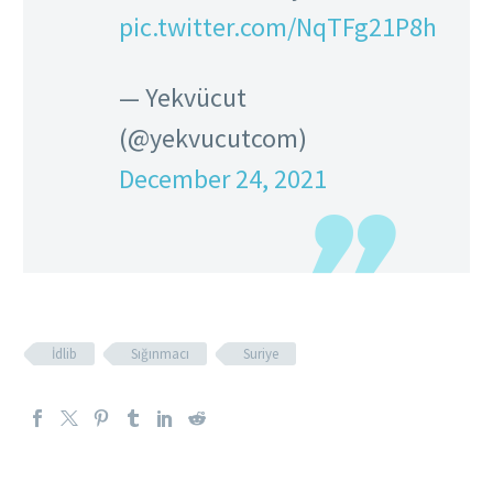
pic.twitter.com/NqTFg21P8h
— Yekvücut
(@yekvucutcom)
December 24, 2021
İdlib
Sığınmacı
Suriye