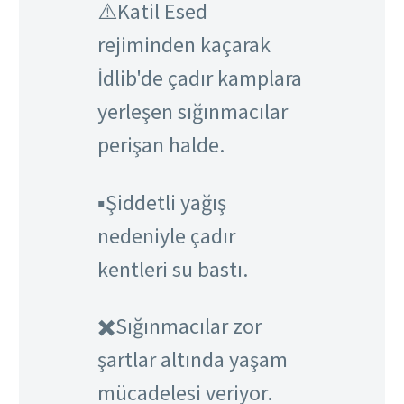
⚠️Katil Esed
rejiminden kaçarak
İdlib'de çadır kamplara
yerleşen sığınmacılar
perişan halde.
▪️Şiddetli yağış
nedeniyle çadır
kentleri su bastı.
✖️Sığınmacılar zor
şartlar altında yaşam
mücadelesi veriyor.