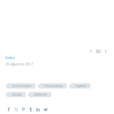



Video
25 Ağustos 2017
Çocuk Hakları
Fuhuş Mafyası
İngiltere
Manşet
Mülteciler