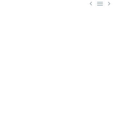


