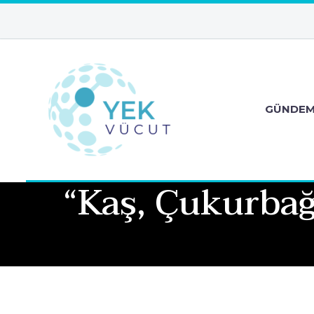
GÜNDE
“Kaş, Çukurbağ