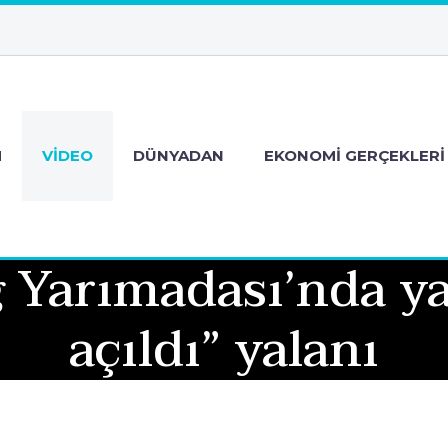
M
VIDEO
DÜNYADAN
EKONOMI GERÇEKLERI
 Yarımadası’nda y
açıldı” yalanı