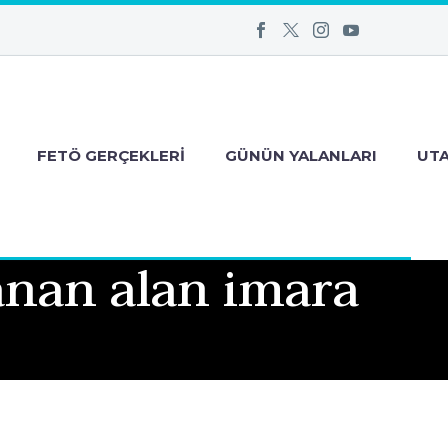
FETÖ GERÇEKLERI
GÜNÜN YALANLARI
UT
anan alan imara