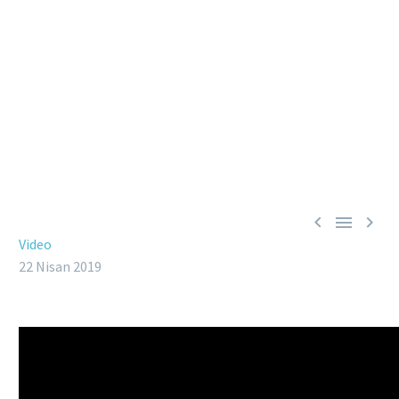



Video
22 Nisan 2019