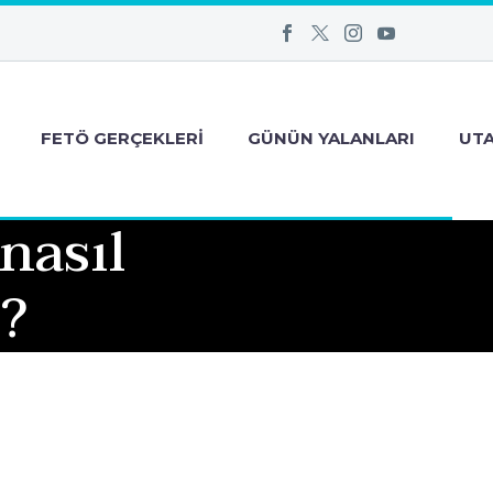
FETÖ GERÇEKLERI
GÜNÜN YALANLARI
UT
nasıl
r?