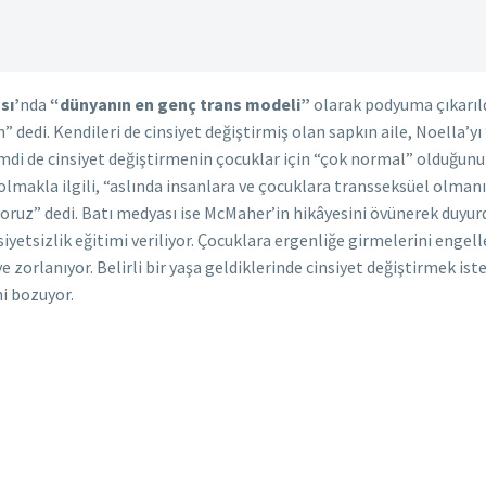
sı’
nda
“dünyanın en genç trans modeli”
olarak podyuma çıkarıl
 dedi. Kendileri de cinsiyet değiştirmiş olan sapkın aile, Noella’y
Şimdi de cinsiyet değiştirmenin çocuklar için “çok normal” olduğun
olmakla ilgili, “aslında insanlara ve çocuklara transseksüel olma
oruz” dedi. Batı medyası ise McMaher’in hikâyesini övünerek duyurd
etsizlik eğitimi veriliyor. Çocuklara ergenliğe girmelerini engelle
e zorlanıyor. Belirli bir yaşa geldiklerinde cinsiyet değiştirmek is
ni bozuyor.