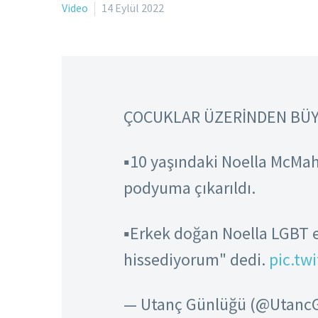
Video
14 Eylül 2022
ÇOCUKLAR ÜZERİNDEN BÜ
▪️10 yaşındaki Noella McMa
podyuma çıkarıldı.
▪️Erkek doğan Noella LGBT 
hissediyorum" dedi.
pic.tw
— Utanç Günlüğü (@Utanc