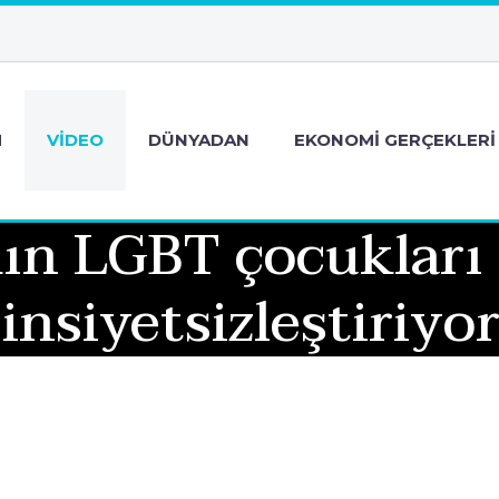
M
VIDEO
DÜNYADAN
EKONOMI GERÇEKLERI
ın LGBT çocukları 
insiyetsizleştiriyo