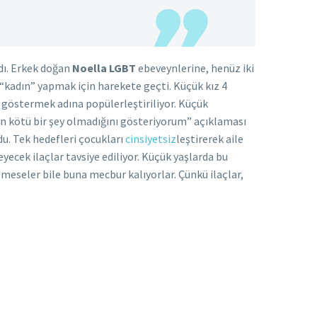
dı. Erkek doğan
Noella LGBT
ebeveynlerine, henüz iki
ı “kadın” yapmak için harekete geçti. Küçük kız 4
u göstermek adına popülerleştiriliyor. Küçük
nın kötü bir şey olmadığını gösteriyorum” açıklaması
u. Tek hedefleri çocukları
cinsiyetsiz
leştirerek aile
yecek ilaçlar tavsiye ediliyor. Küçük yaşlarda bu
temeseler bile buna mecbur kalıyorlar. Çünkü ilaçlar,