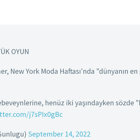
YÜK OYUN
her, New York Moda Haftası'nda "dünyanın en 
ebeveynlerine, henüz iki yaşındayken sözde "
itter.com/j7sPIx0gBc
Gunlugu)
September 14, 2022