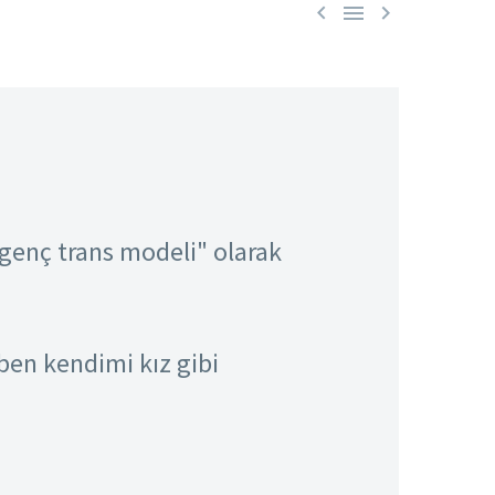



genç trans modeli" olarak
ben kendimi kız gibi