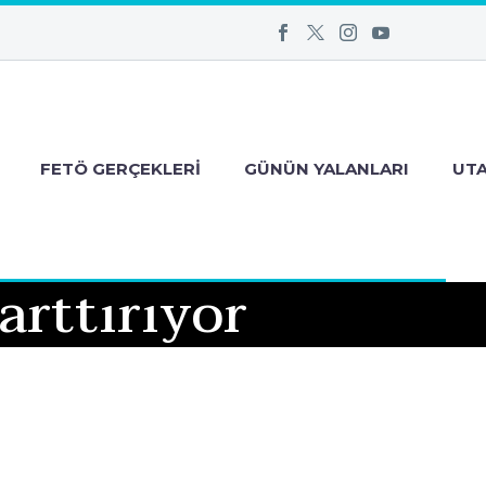
FETÖ GERÇEKLERI
GÜNÜN YALANLARI
UT
arttırıyor