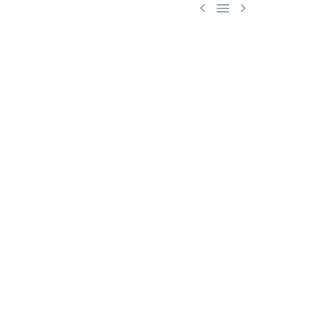


