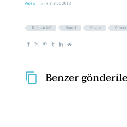
Video
6 Temmuz 2018
Doğrusu Ne?
Manşet
Oksijen
Orman
Benzer gönderile