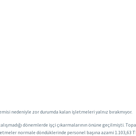
demisi nedeniyle zor durumda kalan işletmeleri yalnız bırakmıyor.
e çalışmadığı dönemlerde işçi çıkarmalarının önüne geçilmişti. Top
letmeler normale döndüklerinde personel başına azami 1.103,63 T