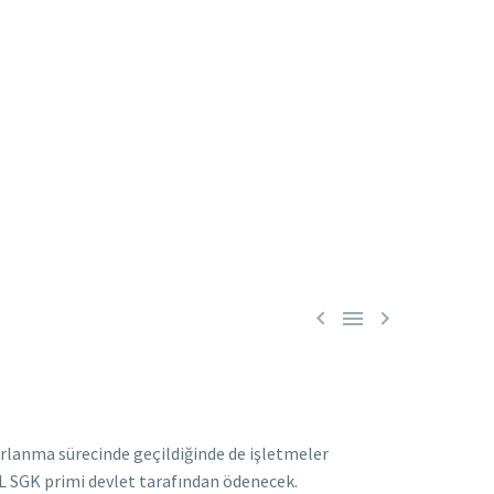



arlanma sürecinde geçildiğinde de işletmeler
L SGK primi devlet tarafından ödenecek.