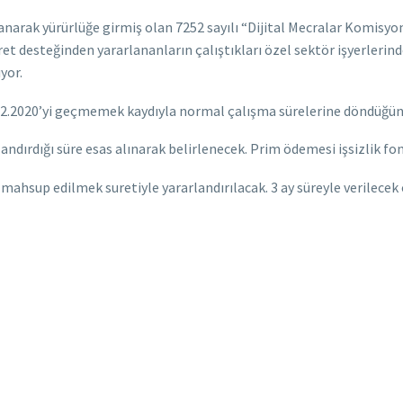
lanarak yürürlüğe girmiş olan 7252 sayılı “Dijital Mecralar Komisyo
et desteğinden yararlananların çalıştıkları özel sektör işyerleri
yor.
12.2020’yi geçmemek kaydıyla normal çalışma sürelerine döndüğünd
landırdığı süre esas alınarak belirlenecek. Prim ödemesi işsizlik 
mahsup edilmek suretiyle yararlandırılacak. 3 ay süreyle verilecek