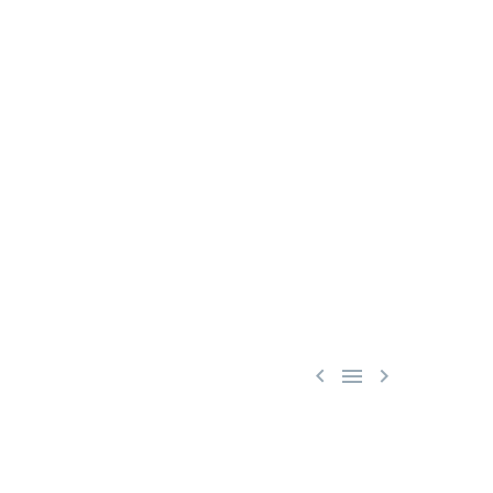


