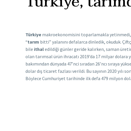
Türkiye, tarım
Türkiye
makroekonomisini toparlamakla yetinmedi
“
tarım
bitti” yalanını defalarca dinledik, okuduk. Çif
bile
ithal
edildiği günler geride kalırken, saman üretimi
olan tarımsal ürün ihracatı 2019’da 17 milyar dolara 
bakımından dünyada 47’nci sıradan 26’ncı sıraya yükse
dolar dış ticaret fazlası verildi. Bu sayının 2020 yılı
Böylece Cumhuriyet tarihinde ilk defa 479 milyon dolar