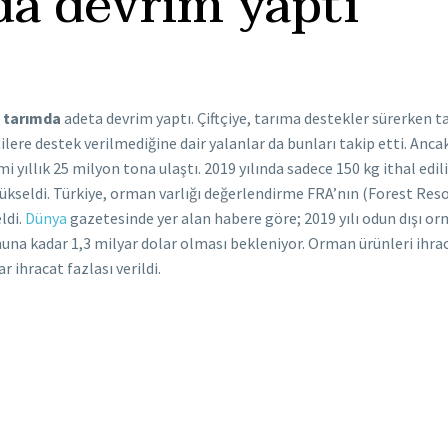
da devrim yaptı
,
tarımda
adeta devrim yaptı. Çiftçiye, tarıma destekler sürerken ta
tçilere destek verilmediğine dair yalanlar da bunları takip etti. An
 yıllık 25 milyon tona ulaştı. 2019 yılında sadece 150 kg ithal edilip
yükseldi. Türkiye, orman varlığı değerlendirme FRA’nın (Forest Reso
ldi.
Dünya
gazetesinde yer alan habere göre; 2019 yılı odun dışı orm
 sonuna kadar 1,3 milyar dolar olması bekleniyor. Orman ürünleri ihrac
 ihracat fazlası verildi.