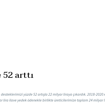
 52 arttı
desteklerimizi yüzde 52 artışla 22 milyar liraya çıkardık. 2018-2020 A
yar lira ilave yedek ödenekle birlikte üreticilerimize toplam 24 mily