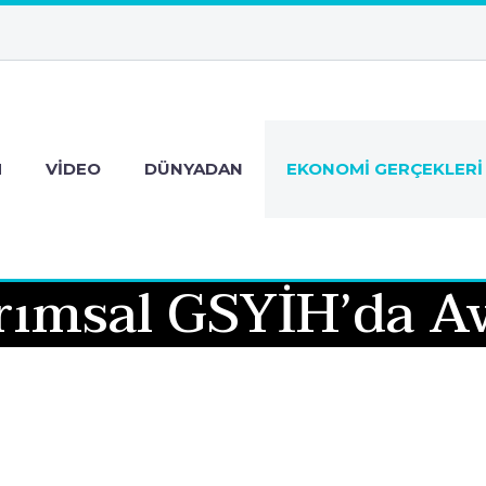
M
VIDEO
DÜNYADAN
EKONOMI GERÇEKLERI
rımsal GSYİH’da Av