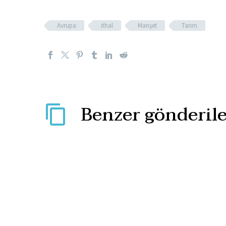
Avrupa
ithal
Manşet
Tarım
Benzer gönderile