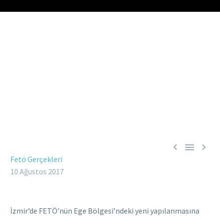



Fetö Gerçekleri
10 Ağustos 2017
İzmir’de FETÖ’nün Ege Bölgesi’ndeki yeni yapılanmasına