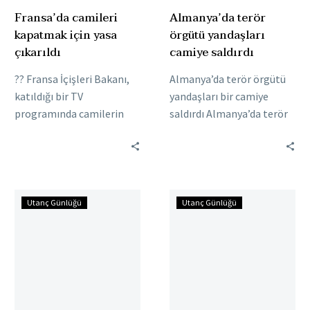
Fransa’da camileri
Almanya’da terör
kapatmak için yasa
örgütü yandaşları
çıkarıldı
camiye saldırdı
?? Fransa İçişleri Bakanı,
Almanya’da terör örgütü
katıldığı bir TV
yandaşları bir camiye
programında camilerin
saldırdı Almanya’da terör
kapanması için yasa
örgütü yandaşları Dresden
çıkarıldığını açıkladı:
kentinde bir camiye boyalı
?"Biliyorsunuz camileri
saldırdı gerçekleştirdi.
kapattıracak yasalar yok.
Cami duvarına,…
Almanya’da
İsveç’te
O…
Utanç Günlüğü
Utanç Günlüğü
bir
bir
camiye
camiye
tehdit
tehdit
mektubu
mektubu
gönderildi
gönderildi