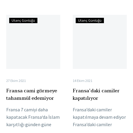
Camii’nin “radikal içerikli
özgürlüğünü kısıtlıyor.
vaazlar verildiği”
Fransa 2021 yılı içerisinde
Fransa
Fransa’daki
gerekçesiyle…
toplam 89…
Utanç Günlüğü
Utanç Günlüğü
cami
camiler
görmeye
kapatılıyor
tahammül
edemiyor
27 Ekim 2021
14 Ekim 2021
Fransa cami görmeye
Fransa’daki camiler
tahammül edemiyor
kapatılıyor
Fransa 7 camiyi daha
Fransa’daki camiler
kapatacak Fransa‘da İslam
kapatılmaya devam ediyor
karşıtlığı günden güne
Fransa’daki camiler
artıyor. Ayrılıkçı yasayla
kapatılmaya devam ediyor.