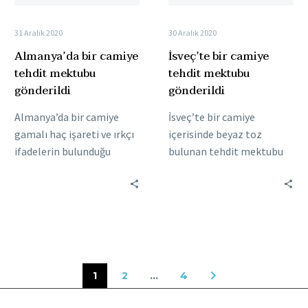
31 Aralık 2020
30 Aralık 2020
Almanya’da bir camiye
İsveç’te bir camiye
tehdit mektubu
tehdit mektubu
gönderildi
gönderildi
Almanya’da bir camiye
İsveç’te bir camiye
gamalı haç işareti ve ırkçı
içerisinde beyaz toz
ifadelerin bulunduğu
bulunan tehdit mektubu
tehdit mektubu gönderildi
gönderildi İsveç’te İslam
İslam
düşmanlığı her geçen gün
düşmanları Almanya‘da
artıyor. İslam’a ve
bir camiye gamalı haç
değerlerine…
işareti ve…
1
2
…
4