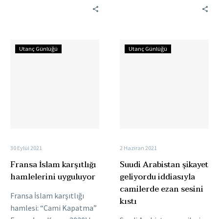
Müslümanların
Allonnes kentinde, bir
hayatlarına müdahale
caminin “aşırı fikirler
ediliyor. Fransa yönetimi,
savunulduğu” öne sürüldü.
Fransa
Suudi
yıl…
Caminin…
Utanç Günlüğü
Utanç Günlüğü
İslam
Arabistan
karşıtlığı
şikayet
hamlelerini
geliyordu
uyguluyor
iddiasıyla
camilerde
ezan
sesini
kıstı
30 Eylül 2021
2 Haziran 2021
Fransa İslam karşıtlığı
Suudi Arabistan şikayet
hamlelerini uyguluyor
geliyordu iddiasıyla
camilerde ezan sesini
Fransa İslam karşıtlığı
kıstı
hamlesi: “Cami Kapatma”