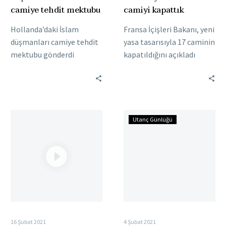
camiye tehdit mektubu
camiyi kapattık
Hollanda’daki İslam
Fransa İçişleri Bakanı, yeni
düşmanları camiye tehdit
yasa tasarısıyla 17 caminin
mektubu gönderdi
kapatıldığını açıkladı
Hollanda’ki İslam
Fransa Cumhurbaşkanı
düşmanları Almere
Emmanuel Macron’un sağ
kentindeki Ömer İbn El
kolu İçişleri Bakanı Gerald
Hattab Camii’ne tehdit
Darmanin,…
Fransa’da
Almanya’da
mektubu gönderdi….
Utanç Günlüğü
camileri
terör
kapatmak
örgütü
için
yandaşları
yasa
camiye
çıkarıldı
saldırdı
16 Şubat 2021
4 Şubat 2021