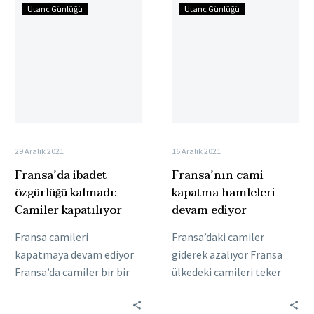
Fransa’da
Fransa’nın
Utanç Günlüğü
Utanç Günlüğü
ibadet
cami
özgürlüğü
kapatma
kalmadı:
hamleleri
Camiler
devam
kapatılıyor
ediyor
29 Aralık 2021
16 Aralık 2021
Fransa’da ibadet
Fransa’nın cami
özgürlüğü kalmadı:
kapatma hamleleri
Camiler kapatılıyor
devam ediyor
Fransa camileri
Fransa’daki camiler
kapatmaya devam ediyor
giderek azalıyor Fransa
Fransa’da camiler bir bir
ülkedeki camileri teker
kapatılıyor. Beauvais
teker kapatıyor.
kentinde bulunan Bilal
Müslümanların inanç