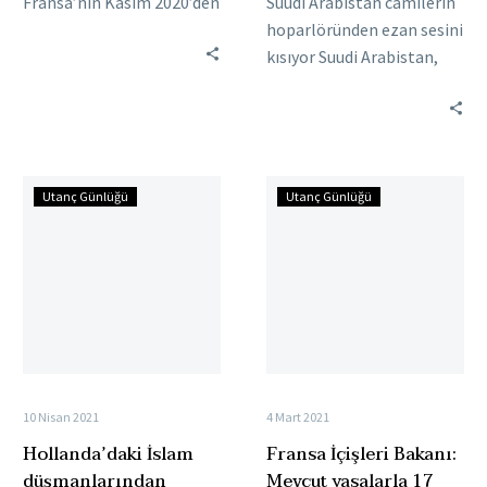
Fransa’nın Kasım 2020’den
Suudi Arabistan camilerin
sonra yaptığı
hoparlöründen ezan sesini
denetlemelerin
kısıyor Suudi Arabistan,
sonucunda 89 caminin
ülkedeki ezan sesinden de
üçte biri kapatıldığı
rahatsız olmaya başladı.
açıklandı.
Ülkede, camilere ezan
Müslümanlar’a…
sesinin…
Hollanda’daki
Fransa
Utanç Günlüğü
Utanç Günlüğü
İslam
İçişleri
düşmanlarından
Bakanı:
camiye
Mevcut
tehdit
yasalarla
mektubu
17
camiyi
kapattık
10 Nisan 2021
4 Mart 2021
Hollanda’daki İslam
Fransa İçişleri Bakanı:
düşmanlarından
Mevcut yasalarla 17