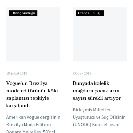
insanları özgür olduğuna
kuruldu. İtalya’nın
Vogue’un
Dünyada
ikna…
Bergamo kentinde
Utanç Günlüğü
Utanç Günlüğü
Brezilya
kölelik
Pakistan hariç…
moda
mağduru
editörünün
çocukların
köle
sayısı
saplantısı
sürekli
tepkiyle
artıyor
karşılandı
18 Şubat 2019
8 Ocak 2019
Vogue’un Brezilya
Dünyada kölelik
moda editörünün köle
mağduru çocukların
saplantısı tepkiyle
sayısı sürekli artıyor
karşılandı
Birleşmiş Milletler
Amerikan Vogue dergisinin
Uyuşturucu ve Suç Ofisinin
Brezilya Moda Editörü
(UNODC) Küresel İnsan
Donata Meirelles, 50’nci
Ticareti Raporu’na göre,