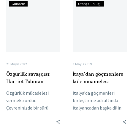
Özgürlük
İtaya’dan
Gündem
Utanç Günlüğü
savaşçısı:
göçmenlere
Harriet
köle
Tubman
muamelesi
21 Mayıs 2022
1 Mayıs 2019
Özgürlük savaşçısı:
İtaya’dan göçmenlere
Harriet Tubman
köle muamelesi
Özgürlük mücadelesi
İtalya’da göçmenleri
vermek zordur.
birleştirme adı altında
Çevreninizde bir sürü
İtalyancadan başka dilin
zalim vardır. Bu
konuşmanın yasak olduğu
mücadelenin en zorlu
hızlandırılmış
kısmı da tanıdığınız
entegrasyon kampı