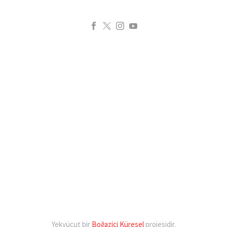
Yekvücut bir
Boğaziçi Küresel
projesidir.