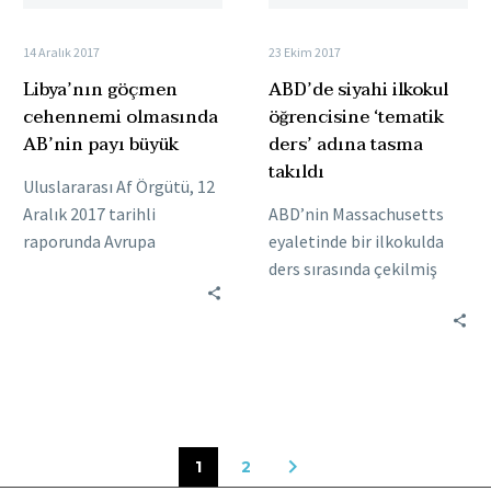
tasma
takıldı
14 Aralık 2017
23 Ekim 2017
Libya’nın göçmen
ABD’de siyahi ilkokul
cehennemi olmasında
öğrencisine ‘tematik
AB’nin payı büyük
ders’ adına tasma
takıldı
Uluslararası Af Örgütü, 12
Aralık 2017 tarihli
ABD’nin Massachusetts
raporunda Avrupa
eyaletinde bir ilkokulda
hükümetlerini, Libya’daki
ders sırasında çekilmiş
mülteci ve göçmenlere
olan, ‘tasmalı siyah çocuk’
yapılan işkence ve
fotoğrafı tepki çekti.
kötüye muamelelerde suç
Fotoğrafın sosyal
ortağı…
medyada hızla
yayılmasının…
1
2