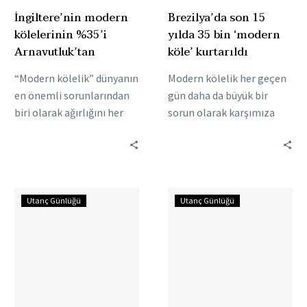
İngiltere’nin modern
Brezilya’da son 15
kölelerinin %35’i
yılda 35 bin ‘modern
Arnavutluk’tan
köle’ kurtarıldı
“Modern kölelik” dünyanın
Modern kölelik her geçen
en önemli sorunlarından
gün daha da büyük bir
biri olarak ağırlığını her
sorun olarak karşımıza
geçen gün arttırıyor.
çıkıyor. Uluslararası
İngiliz haber kurumu BBC,
Çalışma Örgütü verilerine
İngiltere’deki modern
göre dünya üzerinde…
köleliğin…
Libya’nın
ABD’de
Utanç Günlüğü
Utanç Günlüğü
göçmen
siyahi
cehennemi
ilkokul
olmasında
öğrencisine
AB’nin
‘tematik
payı
ders’
büyük
adına