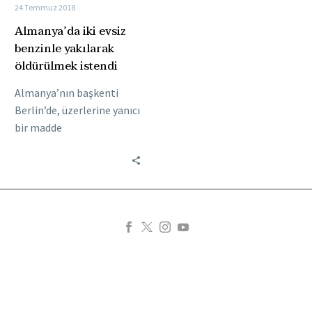
24 Temmuz 2018
Almanya’da iki evsiz
benzinle yakılarak
öldürülmek istendi
Almanya’nın başkenti
Berlin’de, üzerlerine yanıcı
bir madde
dökülerek kasten yakılan
iki evsiz ağır yaralandı. 47
ve 62 yaşındaki
evsizler, Schöneweide tren
istasyonu…