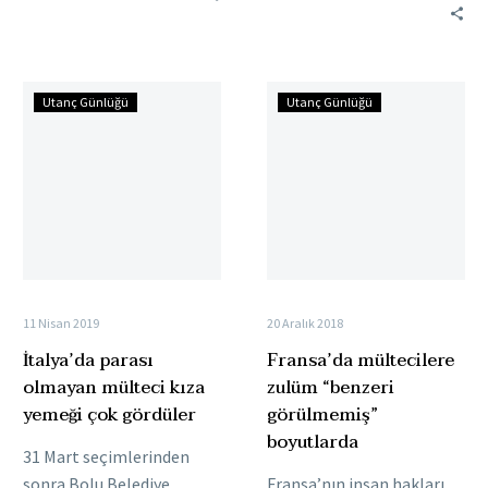
oturma yasağını onayladı.
pic.twitter.com/csHoJ7yiZm
Lucano; dolandırıcılık,
— Yekvücut
kaçak göçmenliğe yardım
(@yekvucutcom) August
İtalya’da
Fransa’da
ve yataklık etmek…
Utanç Günlüğü
Utanç Günlüğü
12,…
parası
mültecilere
olmayan
zulüm
mülteci
“benzeri
kıza
görülmemiş”
yemeği
boyutlarda
çok
gördüler
11 Nisan 2019
20 Aralık 2018
İtalya’da parası
Fransa’da mültecilere
olmayan mülteci kıza
zulüm “benzeri
yemeği çok gördüler
görülmemiş”
boyutlarda
31 Mart seçimlerinden
sonra Bolu Belediye
Fransa’nın insan hakları