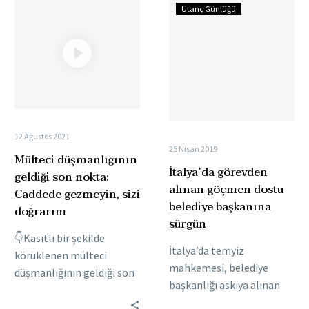
Mülteci
İtalya’da
Utanç Günlüğü
düşmanlığının
görevden
geldiği
alınan
son
göçmen
nokta:
dostu
Caddede
belediye
gezmeyin,
başkanına
sizi
sürgün
12 Ağustos 2021
doğrarım
25 Nisan 2019
Mülteci düşmanlığının
İtalya’da görevden
geldiği son nokta:
alınan göçmen dostu
Caddede gezmeyin, sizi
belediye başkanına
doğrarım
sürgün
👇Kasıtlı bir şekilde
İtalya’da temyiz
körüklenen mülteci
mahkemesi, belediye
düşmanlığının geldiği son
başkanlığı askıya alınan
nokta! "Gezmeyin lan
Domenico Lucano’nun
caddede. Doğrarım sizi."