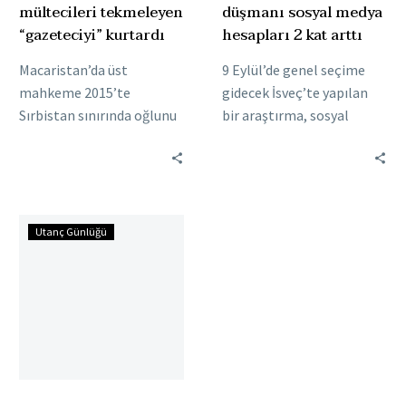
mültecileri tekmeleyen
düşmanı sosyal medya
“gazeteciyi” kurtardı
hesapları 2 kat arttı
Macaristan’da üst
9 Eylül’de genel seçime
mahkeme 2015’te
gidecek İsveç’te yapılan
Sırbistan sınırında oğlunu
bir araştırma, sosyal
sırtında taşıyan ve
medyada göçmen karşıtı
polislerden kaçmaya
demokratları destekleyen
çalışan sığınmacı bir
sahte hesaplarda iki katı
babaya çelme takan, diğer
artış…
Almanya’da
sığınmacıları…
Utanç Günlüğü
iki
evsiz
benzinle
yakılarak
öldürülmek
istendi