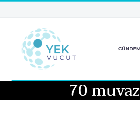
GÜNDE
70 muvaz