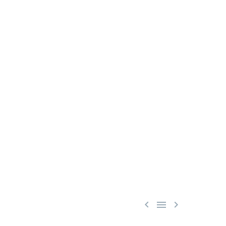


