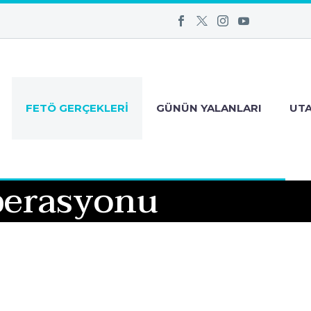
FETÖ GERÇEKLERI
GÜNÜN YALANLARI
UT
perasyonu