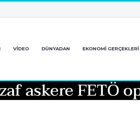
M
VIDEO
DÜNYADAN
EKONOMI GERÇEKLERI
zaf askere FETÖ o