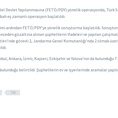
alel Devlet Yapılanmasına (FETÖ/PDY) yönelik operasyonda, Türk S
sabah eş zamanlı operasyon başlatıldı.
işimi ardından FETÖ/PDY’ye yönelik soruşturma başlatıldı. Soruşt
nceden gözaltına alınan şüphelilerin ifadeleri ve yapılan çalışma
etleri’nde görevli 2, Jandarma Genel Komutanlığı’nda 2 olmak üzere
ldi.
ul, Ankara, İzmir, Kayseri, Eskişehir ve Yalova’nın da bulunduğu 7
 bulunduğu belirtildi. Şüphelilerin ev ve işyerlerinde aramalar yapıl
TSK