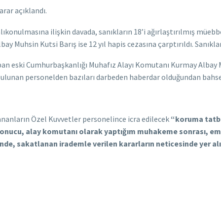
arar açıklandı.
konulmasına ilişkin davada, sanıkların 18’i ağırlaştırılmış müebbet 
uhsin Kutsi Barış ise 12 yıl hapis cezasına çarptırıldı. Sanıklar a
pan eski Cumhurbaşkanlığı Muhafız Alayı Komutanı Kurmay Albay Mu
a bulunan personelden bazıları darbeden haberdar olduğundan bahse
ananların Özel Kuvvetler personelince icra edilecek
“koruma tatb
 sonucu, alay komutanı olarak yaptığım muhakeme sonrası, emi
isinde, sakatlanan irademle verilen kararların neticesinde yer al