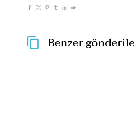
Benzer gönderile
Cerrahpaşa’ya giren