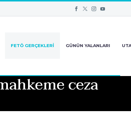
FETÖ GERÇEKLERI
GÜNÜN YALANLARI
UT
 mahkeme ceza