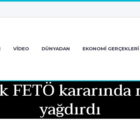
M
VIDEO
DÜNYADAN
EKONOMI GERÇEKLERI
ilk FETÖ kararında
yağdırdı