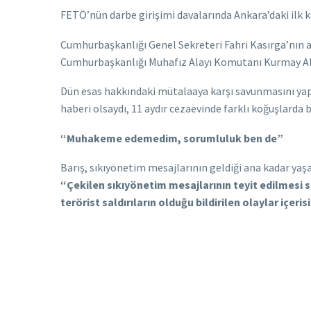
FETÖ’nün darbe girişimi davalarında Ankara’daki ilk k
Cumhurbaşkanlığı Genel Sekreteri Fahri Kasırga’nın alı
Cumhurbaşkanlığı Muhafız Alayı Komutanı Kurmay Albay M
Dün esas hakkındaki mütalaaya karşı savunmasını ya
haberi olsaydı, 11 aydır cezaevinde farklı koğuşlard
“Muhakeme edemedim, sorumluluk ben de”
Barış, sıkıyönetim mesajlarının geldiği ana kadar yaş
“Çekilen sıkıyönetim mesajlarının teyit edilmesi
terörist saldırıların olduğu bildirilen olaylar içer