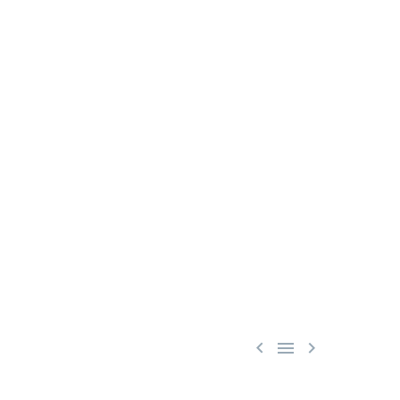


