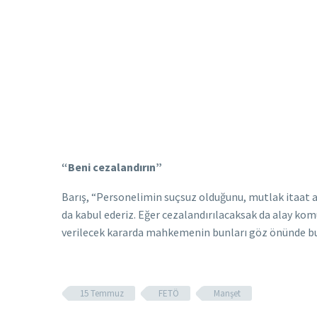
“Beni cezalandırın”
Barış, “Personelimin suçsuz olduğunu, mutlak itaat an
da kabul ederiz. Eğer cezalandırılacaksak da alay ko
verilecek kararda mahkemenin bunları göz önünde b
15 Temmuz
FETÖ
Manşet