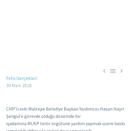



Fetö Gerçekleri
30 Mart 2018
CHP’li eski Maltepe Belediye Başkan Yardımcısı Hasan Hayri
Şengül’e görevde olduğu dönemde bir
işadamına MLKP terör örgütüne yardım yapmak üzere baskı
uyguladığı iddiasıyla açılan dava sonuçlandı.