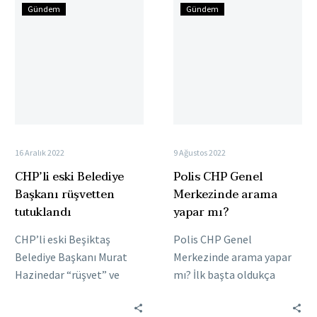
CHP’li
Polis
Gündem
Gündem
eski
CHP
Belediye
Genel
Başkanı
Merkezinde
rüşvetten
arama
tutuklandı
yapar
mı?
16 Aralık 2022
9 Ağustos 2022
CHP’li eski Belediye
Polis CHP Genel
Başkanı rüşvetten
Merkezinde arama
tutuklandı
yapar mı?
CHP’li eski Beşiktaş
Polis CHP Genel
Belediye Başkanı Murat
Merkezinde arama yapar
Hazinedar “rüşvet” ve
mı? İlk başta oldukça
“görevi kötüye kullanma”
provokatif görünen bu
suçundan tutuklandı.
sorunun müsebbibi bizzat