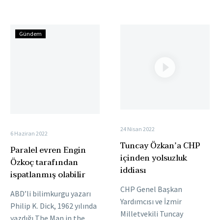
Beşiktaş Belediyesine
CHP Genel Başkanı
yönelik soruşturma
Kemal…
Paralel
Tuncay
kapsamında gözaltına…
Gündem
evren
Özkan’a
Engin
CHP
Özkoç
içinden
tarafından
yolsuzluk
ispatlanmış
iddiası
olabilir
24 Nisan 2022
6 Haziran 2022
Tuncay Özkan’a CHP
Paralel evren Engin
içinden yolsuzluk
Özkoç tarafından
iddiası
ispatlanmış olabilir
CHP Genel Başkan
ABD’li bilimkurgu yazarı
Yardımcısı ve İzmir
Philip K. Dick, 1962 yılında
Milletvekili Tuncay
yazdığı The Man in the