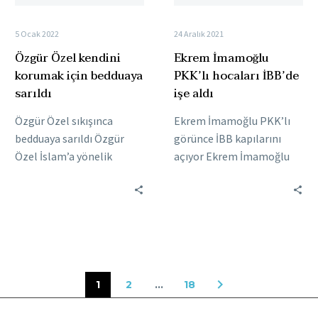
5 Ocak 2022
24 Aralık 2021
Özgür Özel kendini
Ekrem İmamoğlu
korumak için bedduaya
PKK’lı hocaları İBB’de
sarıldı
işe aldı
Özgür Özel sıkışınca
Ekrem İmamoğlu PKK’lı
bedduaya sarıldı Özgür
görünce İBB kapılarını
Özel İslam’a yönelik
açıyor Ekrem İmamoğlu
sözlerinin büyük tepki
PKK’lı hocaları gassal
çekmesi nedeniyle kendini
olarak İBB’de işe almış.
aklamaya çalıştı. CHP
CHP’li İstanbul Büyükşehir
Grup Başkanvekili…
Belediye…
1
2
…
18