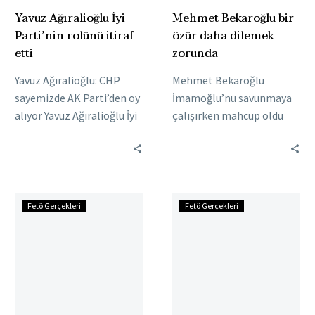
Yavuz Ağıralioğlu İyi
Mehmet Bekaroğlu bir
Parti’nin rolünü itiraf
özür daha dilemek
etti
zorunda
Yavuz Ağıralioğlu: CHP
Mehmet Bekaroğlu
sayemizde AK Parti’den oy
İmamoğlu’nu savunmaya
alıyor Yavuz Ağıralioğlu İyi
çalışırken mahcup oldu
Parti’nin Millet
Mehmet Bekaroğlu
İttifakı’ndaki rolünü
CHP’de siyaset yapmaya
CHP’ye hatırlattı. İyi Parti
başladığı 2014 yılından
Türk…
bugüne en zor günlerini
Özgür
Ekrem
yaşıyor….
Fetö Gerçekleri
Fetö Gerçekleri
Özel
İmamoğlu
kendini
PKK’lı
korumak
hocaları
için
İBB’de
bedduaya
işe
sarıldı
aldı