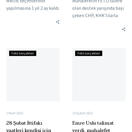
Meclis seçimlerinin
Muhalefetin FETÖ’cülere
yapılmasına 1 yıl 2 ay kaldı.
olan destek yarışında başı
Türkiye’de siyaset, uzun
çeken CHP, KHK’lılarla
zamandır hiç olmadığı
buluşarak FETÖ’cülere
kadar hareketli günler
ümit vermeyi sürdürüyor.
yaşıyor….
15 Temmuz 2016’daki
darbe girişimi
28
Emre
sonrasında…
Fetö Gerçekleri
Fetö Gerçekleri
Şubat
Uslu
İttifakı
talimat
vaatleri
verdi,
kendisi
muhalefet
için
balıklama
sıraladı
atladı
1 Mart 2022
10 Şubat 2022
28 Şubat İttifakı
Emre Uslu talimat
vaatleri kendisi için
verdi, muhalefet