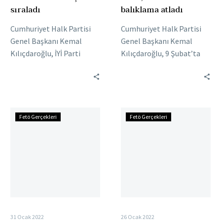
sıraladı
balıklama atladı
Cumhuriyet Halk Partisi
Cumhuriyet Halk Partisi
Genel Başkanı Kemal
Genel Başkanı Kemal
Kılıçdaroğlu, İYİ Parti
Kılıçdaroğlu, 9 Şubat’ta
Genel Başkanı Meral
Twitter hesabından bir
Akşener, Demokrasi ve
video paylaştı. Yayınladığı
Atılım Partisi Genel
videoda elektrik
Başkanı Ali…
faturalarına değinen
Yavuz
Mehmet
Kılıçdaroğlu,…
Fetö Gerçekleri
Fetö Gerçekleri
Ağıralioğlu
Bekaroğlu
İyi
bir
Parti’nin
özür
rolünü
daha
itiraf
dilemek
etti
zorunda
31 Ocak 2022
26 Ocak 2022