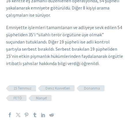
16 kentte eş zamanlı düzenlenen operasyonda, 54 şüpheli
yakalanarak emniyete götürüldü. Diğer 8 kişiyi arama
çalışmaları ise sürüyor.
Emniyette işlemleri tamamlanan ve adliyeye sevk edilen 54
şüpheliden 35’i “silahlı terör örgütüne üye olmak”
suçundan tutuklandı. Diğer 19 şüpheli ise adli kontrol
şartıyla serbest bırakıldı. Serbest bırakılan 19 şüpheliden
15’nin etkin pişmanlık hükümlerinden faydalanarak örgütle
irtibatlı şahıslar hakkında bilgi verdiği öğrenildi.
15 Temmuz
Deniz Kuvvetleri
Donanma
FETÖ
Manşet