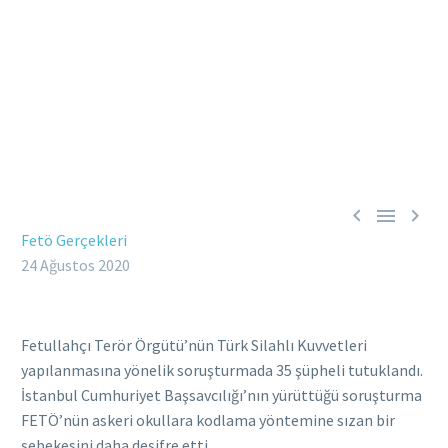



Fetö Gerçekleri
24 Ağustos 2020
Fetullahçı Terör Örgütü’nün Türk Silahlı Kuvvetleri
yapılanmasına yönelik soruşturmada 35 şüpheli tutuklandı.
İstanbul Cumhuriyet Başsavcılığı’nın yürüttüğü soruşturma
FETÖ’nün askeri okullara kodlama yöntemine sızan bir
şebekesini daha deşifre etti.