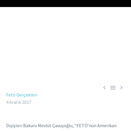



Fetö Gerçekleri
4 Aralık 2017
Dışişleri Bakanı Mevlüt Çavuşoğlu, “FETÖ’nün Amerikan