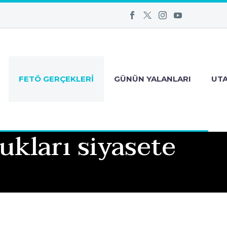
FETÖ GERÇEKLERI
GÜNÜN YALANLARI
UT
kları siyasete