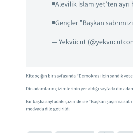
◾️Alevilik İslamiyet'ten ayrı
◾️Gençler "Başkan sabrımızı
— Yekvücut (@yekvucutco
Kitapçığın bir sayfasında “Demokrasi için sandık yeterl
Din adamların çizimlerinin yer aldığı sayfada din adamla
Bir başka sayfadaki çizimde ise “Başkan şaşırma sabrı
medyada dile getirildi.