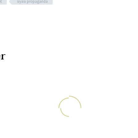
t
siyasi propaganda
r