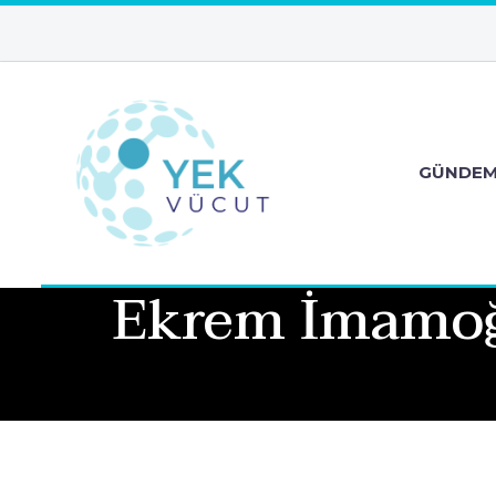
GÜNDE
Ekrem İmamoğl