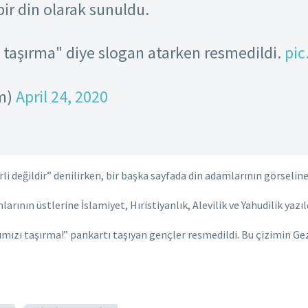
 bir din olarak sunuldu.
 taşırma" diye slogan atarken resmedildi.
pic
m)
April 24, 2020
i değildir” denilirken, bir başka sayfada din adamlarının görseline 
rının üstlerine İslamiyet, Hıristiyanlık, Alevilik ve Yahudilik yazıld
mızı taşırma!” pankartı taşıyan gençler resmedildi. Bu çizimin Gez