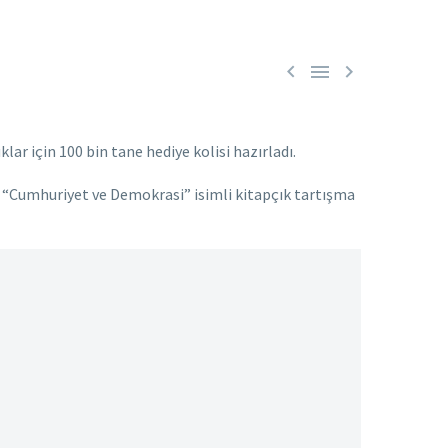



r için 100 bin tane hediye kolisi hazırladı.
an “Cumhuriyet ve Demokrasi” isimli kitapçık tartışma