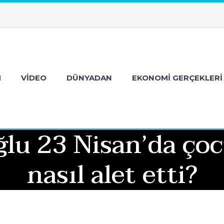
M
VIDEO
DÜNYADAN
EKONOMI GERÇEKLERI
u 23 Nisan’da çocu
nasıl alet etti?