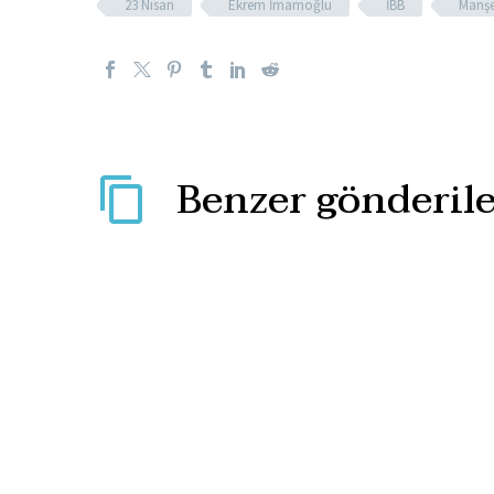
23 Nisan
Ekrem İmamoğlu
İBB
Manşe
Benzer gönderile