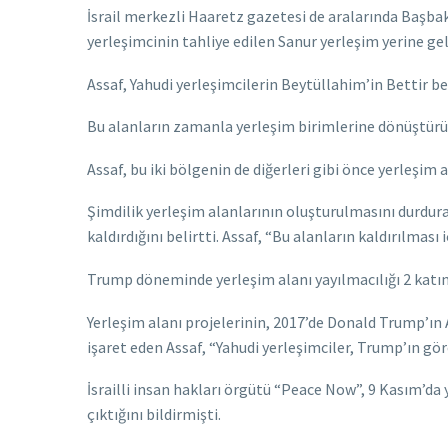
İsrail merkezli Haaretz gazetesi de aralarında Başba
yerleşimcinin tahliye edilen Sanur yerleşim yerine ge
Assaf, Yahudi yerleşimcilerin Beytüllahim’in Bettir b
Bu alanların zamanla yerleşim birimlerine dönüştürü
Assaf, bu iki bölgenin de diğerleri gibi önce yerleşim
Şimdilik yerleşim alanlarının oluşturulmasını durdur
kaldırdığını belirtti. Assaf, “Bu alanların kaldırılması
Trump döneminde yerleşim alanı yayılmacılığı 2 katın
Yerleşim alanı projelerinin, 2017’de Donald Trump’ın A
işaret eden Assaf, “Yahudi yerleşimciler, Trump’ın gö
İsrailli insan hakları örgütü “Peace Now”, 9 Kasım’da
çıktığını bildirmişti.