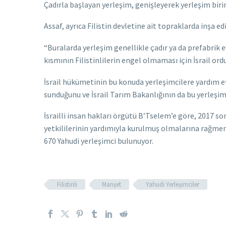
Çadırla başlayan yerleşim, genişleyerek yerleşim bir
Assaf, ayrıca Filistin devletine ait topraklarda inşa 
“Buralarda yerleşim genellikle çadır ya da prefabrik ev
kısmının Filistinlilerin engel olmaması için İsrail ord
İsrail hükümetinin bu konuda yerleşimcilere yardım ett
sunduğunu ve İsrail Tarım Bakanlığının da bu yerleşim a
İsrailli insan hakları örgütü B’Tselem’e göre, 2017 so
yetkililerinin yardımıyla kurulmuş olmalarına rağmen r
670 Yahudi yerleşimci bulunuyor.
Filistinli
Manşet
Yahudi Yerleşimciler