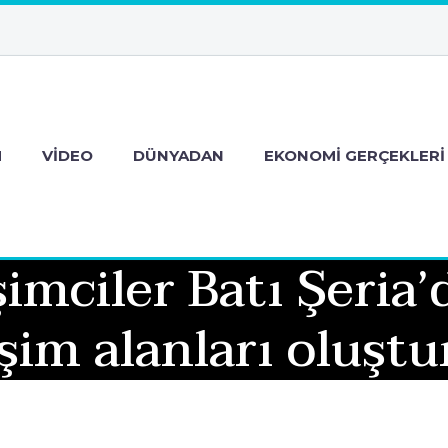
M
VIDEO
DÜNYADAN
EKONOMI GERÇEKLERI
imciler Batı Şeria’
şim alanları oluşt