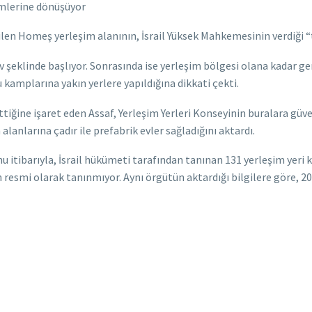
imlerine dönüşüyor
edilen Homeş yerleşim alanının, İsrail Yüksek Mahkemesinin verdiği 
 şeklinde başlıyor. Sonrasında ise yerleşim bölgesi olana kadar geni
u kamplarına yakın yerlere yapıldığına dikkati çekti.
iğine işaret eden Assaf, Yerleşim Yerleri Konseyinin buralara güvenl
lanlarına çadır ile prefabrik evler sağladığını aktardı.
nu itibarıyla, İsrail hükümeti tarafından tanınan 131 yerleşim yeri 
esmi olarak tanınmıyor. Aynı örgütün aktardığı bilgilere göre, 2017