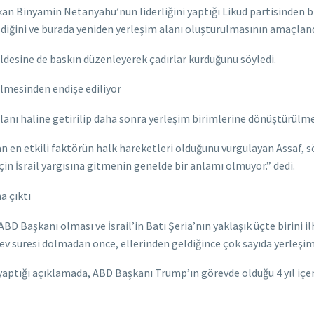
kan Binyamin Netanyahu’nun liderliğini yaptığı Likud partisinden b
ldiğini ve burada yeniden yerleşim alanı oluşturulmasının amaçland
eldesine de baskın düzenleyerek çadırlar kurduğunu söyledi.
lmesinden endişe ediliyor
 alanı haline getirilip daha sonra yerleşim birimlerine dönüştürülmes
an en etkili faktörün halk hareketleri olduğunu vurgulayan Assaf, 
 için İsrail yargısına gitmenin genelde bir anlamı olmuyor.” dedi.
a çıktı
BD Başkanı olması ve İsrail’in Batı Şeria’nın yaklaşık üçte birini 
rev süresi dolmadan önce, ellerinden geldiğince çok sayıda yerleşim
 yaptığı açıklamada, ABD Başkanı Trump’ın görevde olduğu 4 yıl içer