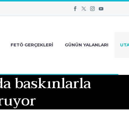
FETÖ GERÇEKLERI
GÜNÜN YALANLARI
UT
da baskınlarla
uruyor