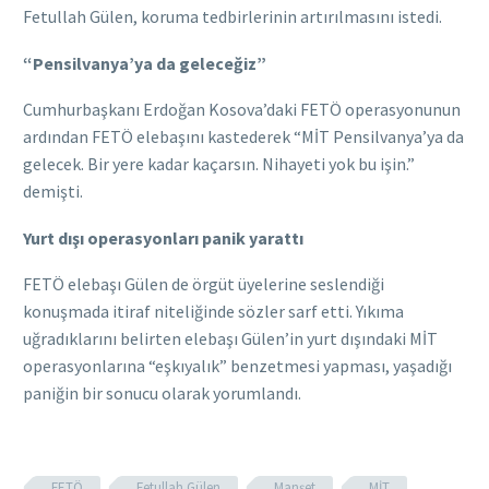
Fetullah Gülen, koruma tedbirlerinin artırılmasını istedi.
“Pensilvanya’ya da geleceğiz”
Cumhurbaşkanı Erdoğan Kosova’daki FETÖ operasyonunun
ardından FETÖ elebaşını kastederek “MİT Pensilvanya’ya da
gelecek. Bir yere kadar kaçarsın. Nihayeti yok bu işin.”
demişti.
Yurt dışı operasyonları panik yarattı
FETÖ elebaşı Gülen de örgüt üyelerine seslendiği
konuşmada itiraf niteliğinde sözler sarf etti. Yıkıma
uğradıklarını belirten elebaşı Gülen’in yurt dışındaki MİT
operasyonlarına “eşkıyalık” benzetmesi yapması, yaşadığı
paniğin bir sonucu olarak yorumlandı.
FETÖ
Fetullah Gülen
Manşet
MİT