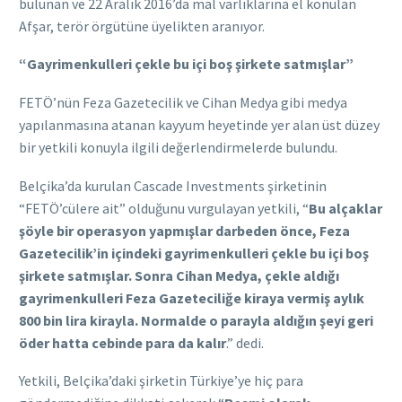
bulunan ve 22 Aralık 2016’da mal varlıklarına el konulan
Afşar, terör örgütüne üyelikten aranıyor.
“Gayrimenkulleri çekle bu içi boş şirkete satmışlar”
FETÖ’nün Feza Gazetecilik ve Cihan Medya gibi medya
yapılanmasına atanan kayyum heyetinde yer alan üst düzey
bir yetkili konuyla ilgili değerlendirmelerde bulundu.
Belçika’da kurulan Cascade Investments şirketinin
“FETÖ’cülere ait” olduğunu vurgulayan yetkili, “
Bu alçaklar
şöyle bir operasyon yapmışlar darbeden önce, Feza
Gazetecilik’in içindeki gayrimenkulleri çekle bu içi boş
şirkete satmışlar. Sonra Cihan Medya, çekle aldığı
gayrimenkulleri Feza Gazeteciliğe kiraya vermiş aylık
800 bin lira kirayla. Normalde o parayla aldığın şeyi geri
öder hatta cebinde para da kalır
.” dedi.
Yetkili, Belçika’daki şirketin Türkiye’ye hiç para