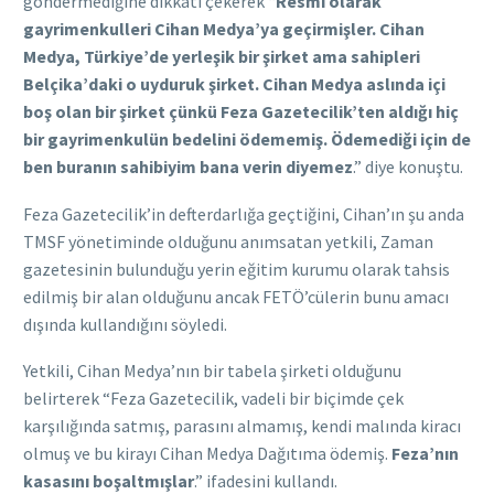
göndermediğine dikkati çekerek “
Resmi olarak
gayrimenkulleri Cihan Medya’ya geçirmişler. Cihan
Medya, Türkiye’de yerleşik bir şirket ama sahipleri
Belçika’daki o uyduruk şirket. Cihan Medya aslında içi
boş olan bir şirket çünkü Feza Gazetecilik’ten aldığı hiç
bir gayrimenkulün bedelini ödememiş. Ödemediği için de
ben buranın sahibiyim bana verin diyemez
.” diye konuştu.
Feza Gazetecilik’in defterdarlığa geçtiğini, Cihan’ın şu anda
TMSF yönetiminde olduğunu anımsatan yetkili, Zaman
gazetesinin bulunduğu yerin eğitim kurumu olarak tahsis
edilmiş bir alan olduğunu ancak FETÖ’cülerin bunu amacı
dışında kullandığını söyledi.
Yetkili, Cihan Medya’nın bir tabela şirketi olduğunu
belirterek “Feza Gazetecilik, vadeli bir biçimde çek
karşılığında satmış, parasını almamış, kendi malında kiracı
olmuş ve bu kirayı Cihan Medya Dağıtıma ödemiş.
Feza’nın
kasasını boşaltmışlar
.” ifadesini kullandı.