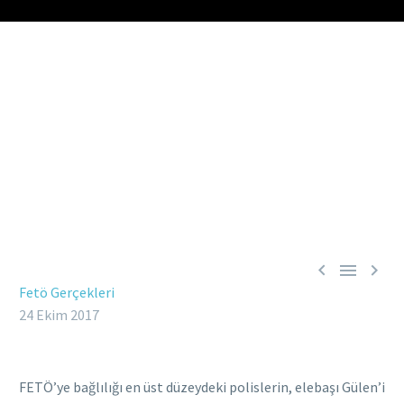



Fetö Gerçekleri
24 Ekim 2017
FETÖ’ye bağlılığı en üst düzeydeki polislerin, elebaşı Gülen’i