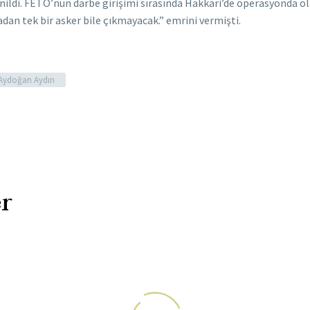
ldi. FETÖ’nün darbe girişimi sırasında Hakkari’de operasyonda ola
dan tek bir asker bile çıkmayacak.” emrini vermişti.
Aydoğan Aydın
r