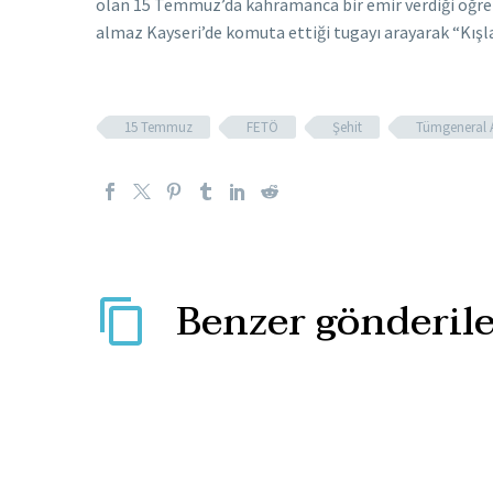
olan 15 Temmuz’da kahramanca bir emir verdiği öğreni
almaz Kayseri’de komuta ettiği tugayı arayarak “Kışla
15 Temmuz
FETÖ
Şehit
Tümgeneral 
Benzer gönderile