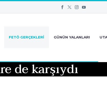
FETÖ GERÇEKLERI
GÜNÜN YALANLARI
UT
e de karşıydı