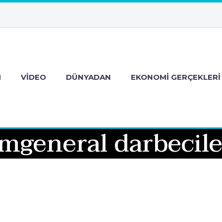
M
VIDEO
DÜNYADAN
EKONOMI GERÇEKLERI
general darbeciler