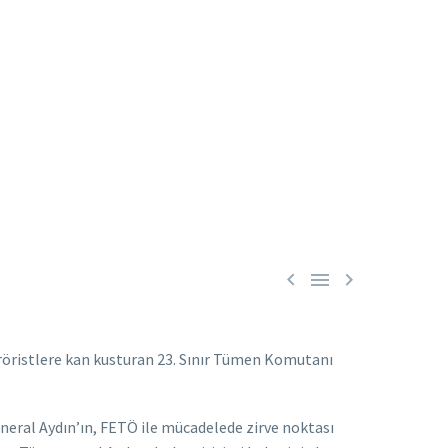



eröristlere kan kusturan 23. Sınır Tümen Komutanı
eral Aydın’ın, FETÖ ile mücadelede zirve noktası