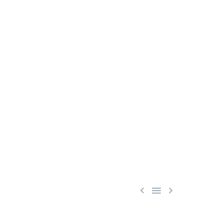


