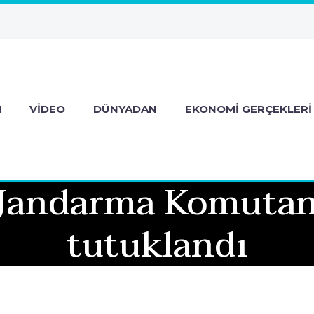
M
VIDEO
DÜNYADAN
EKONOMI GERÇEKLERI
 Jandarma Komuta
tutuklandı