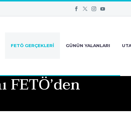
FETÖ GERÇEKLERI
GÜNÜN YALANLARI
UT
nı FETÖ’den