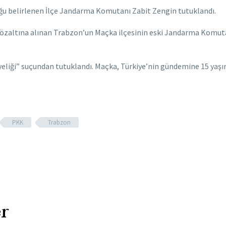
ğu belirlenen İlçe Jandarma Komutanı Zabit Zengin tutuklandı.
zaltına alınan Trabzon’un Maçka ilçesinin eski Jandarma Komuta
liği” suçundan tutuklandı. Maçka, Türkiye’nin gündemine 15 yaşın
PKK
Trabzon
r