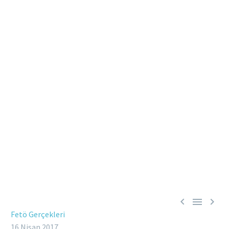



Fetö Gerçekleri
16 Nisan 2017