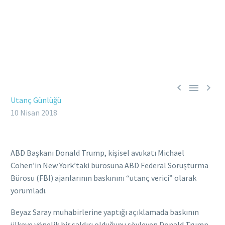



Utanç Günlüğü
10 Nisan 2018
ABD Başkanı Donald Trump, kişisel avukatı Michael
Cohen’in New York’taki bürosuna ABD Federal Soruşturma
Bürosu (FBI) ajanlarının baskınını “utanç verici” olarak
yorumladı.
Beyaz Saray muhabirlerine yaptığı açıklamada baskının
ülkeye yönelik bir saldırı olduğunu söyleyen Donald Trump,