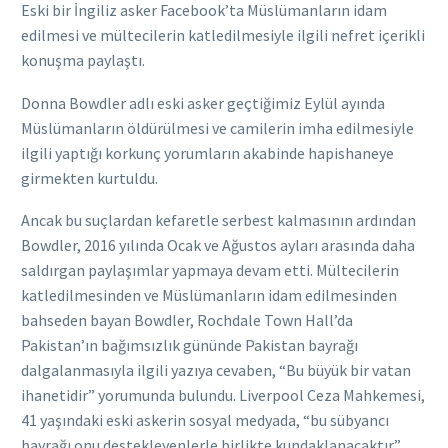
Eski bir İngiliz asker Facebook’ta Müslümanların idam
edilmesi ve mültecilerin katledilmesiyle ilgili nefret içerikli
konuşma paylaştı.
Donna Bowdler adlı eski asker geçtiğimiz Eylül ayında
Müslümanların öldürülmesi ve camilerin imha edilmesiyle
ilgili yaptığı korkunç yorumların akabinde hapishaneye
girmekten kurtuldu.
Ancak bu suçlardan kefaretle serbest kalmasının ardından
Bowdler, 2016 yılında Ocak ve Ağustos ayları arasında daha
saldırgan paylaşımlar yapmaya devam etti. Mültecilerin
katledilmesinden ve Müslümanların idam edilmesinden
bahseden bayan Bowdler, Rochdale Town Hall’da
Pakistan’ın bağımsızlık gününde Pakistan bayrağı
dalgalanmasıyla ilgili yazıya cevaben, “Bu büyük bir vatan
ihanetidir” yorumunda bulundu. Liverpool Ceza Mahkemesi,
41 yaşındaki eski askerin sosyal medyada, “bu sübyancı
bayrağı onu destekleyenlerle birlikte kundaklanacaktır”