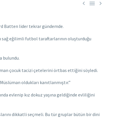



ard Batten lider tekrar gündemde.
sağ eğilimli futbol taraftarlarının oluşturduğu
a bulundu.
an çocuk tacizi çetelerini örtbas ettiğini söyledi.
Müslüman oldukları kanıtlanmıştır.”
nda evlenip kız dokuz yaşına geldiğinde evliliğini
rını dikkatli seçmeli. Bu tür gruplar bütün bir dini