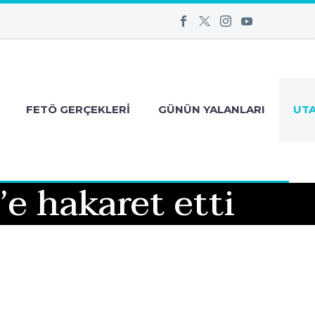
FETÖ GERÇEKLERI
GÜNÜN YALANLARI
UT
’e hakaret etti