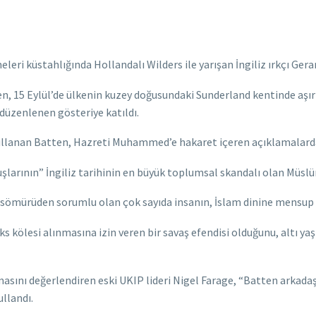
leri küstahlığında Hollandalı Wilders ile yarışan İngiliz ırkçı Ger
, 15 Eylül’de ülkenin kuzey doğusundaki Sunderland kentinde aşırı 
düzenlenen gösteriye katıldı.
kullanan Batten, Hazreti Muhammed’e hakaret içeren açıklamalard
şlarının” İngiliz tarihinin en büyük toplumsal skandalı olan Müslüm
 sömürüden sorumlu olan çok sayıda insanın, İslam dinine mensup 
kölesi alınmasına izin veren bir savaş efendisi olduğunu, altı yaşı
sını değerlendiren eski UKIP lideri Nigel Farage, “Batten arkadaşla
ullandı.