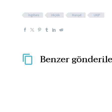
İngiltere
Irkçılık
Manşet
UKIP
Benzer gönderile