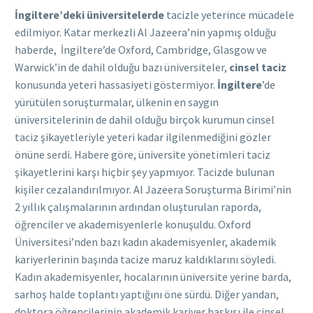
İngiltere’deki üniversitelerde
tacizle yeterince mücadele
edilmiyor. Katar merkezli Al Jazeera’nin yapmış olduğu
haberde, İngiltere’de Oxford, Cambridge, Glasgow ve
Warwick’in de dahil olduğu bazı üniversiteler,
cinsel taciz
konusunda yeteri hassasiyeti göstermiyor.
İngiltere
’de
yürütülen soruşturmalar, ülkenin en saygın
üniversitelerinin de dahil olduğu birçok kurumun cinsel
taciz şikayetleriyle yeteri kadar ilgilenmediğini gözler
önüne serdi. Habere göre, üniversite yönetimleri taciz
şikayetlerini karşı hiçbir şey yapmıyor. Tacizde bulunan
kişiler cezalandırılmıyor. Al Jazeera Soruşturma Birimi’nin
2 yıllık çalışmalarının ardından oluşturulan raporda,
öğrenciler ve akademisyenlerle konuşuldu. Oxford
Üniversitesi’nden bazı kadın akademisyenler, akademik
kariyerlerinin başında tacize maruz kaldıklarını söyledi.
Kadın akademisyenler, hocalarının üniversite yerine barda,
sarhoş halde toplantı yaptığını öne sürdü. Diğer yandan,
doktora öğrencilerinin akademik kariyer baskısı ile cinsel