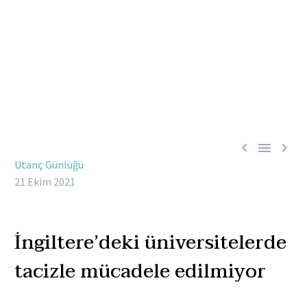



Utanç Günlüğü
21 Ekim 2021
İngiltere’deki üniversitelerde
tacizle mücadele edilmiyor