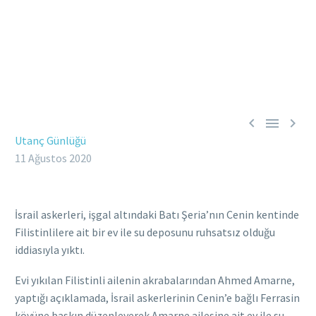



Utanç Günlüğü
11 Ağustos 2020
İsrail askerleri, işgal altındaki Batı Şeria’nın Cenin kentinde
Filistinlilere ait bir ev ile su deposunu ruhsatsız olduğu
iddiasıyla yıktı.
Evi yıkılan Filistinli ailenin akrabalarından Ahmed Amarne,
yaptığı açıklamada, İsrail askerlerinin Cenin’e bağlı Ferrasin
köyüne baskın düzenleyerek Amarne ailesine ait ev ile su