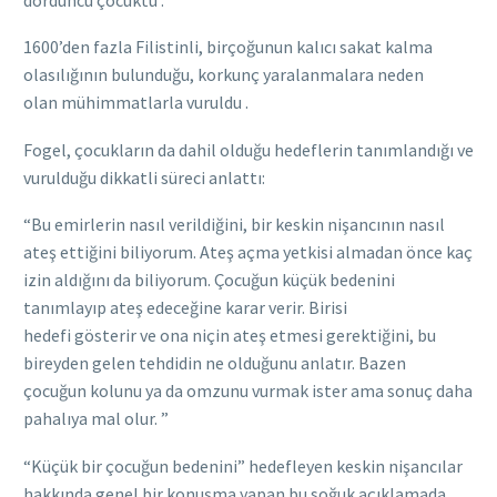
1600’den fazla Filistinli, birçoğunun kalıcı sakat kalma
olasılığının bulunduğu, korkunç yaralanmalara neden
olan mühimmatlarla vuruldu .
Fogel, çocukların da dahil olduğu hedeflerin tanımlandığı ve
vurulduğu dikkatli süreci anlattı:
“Bu emirlerin nasıl verildiğini, bir keskin nişancının nasıl
ateş ettiğini biliyorum. Ateş açma yetkisi almadan önce kaç
izin aldığını da biliyorum. Çocuğun küçük bedenini
tanımlayıp ateş edeceğine karar verir. Birisi
hedefi gösterir ve ona niçin ateş etmesi gerektiğini, bu
bireyden gelen tehdidin ne olduğunu anlatır. Bazen
çocuğun kolunu ya da omzunu vurmak ister ama sonuç daha
pahalıya mal olur. ”
“Küçük bir çocuğun bedenini” hedefleyen keskin nişancılar
hakkında genel bir konuşma yapan bu soğuk açıklamada