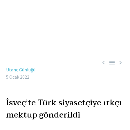



Utanç Günlüğü
5 Ocak 2022
İsveç’te Türk siyasetçiye ırkçı
mektup gönderildi