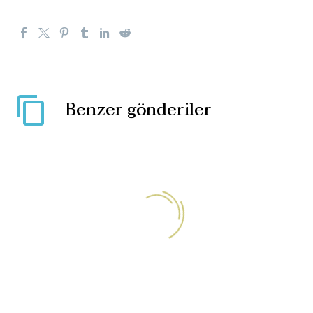
Benzer gönderiler
Her Ramazan aynı
ırkçılık: Kur’an yak,