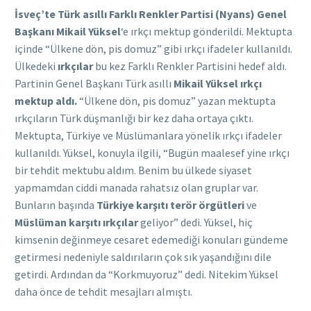
İsveç’te Türk asıllı Farklı Renkler Partisi (Nyans) Genel
Başkanı Mikail Yüksel
‘e ırkçı mektup gönderildi. Mektupta
içinde “Ülkene dön, pis domuz” gibi ırkçı ifadeler kullanıldı.
Ülkedeki
ırkçılar
bu kez Farklı Renkler Partisini hedef aldı.
Partinin Genel Başkanı Türk asıllı
Mikail Yüksel ırkçı
mektup aldı.
“Ülkene dön, pis domuz” yazan mektupta
ırkçıların Türk düşmanlığı bir kez daha ortaya çıktı.
Mektupta, Türkiye ve Müslümanlara yönelik ırkçı ifadeler
kullanıldı. Yüksel, konuyla ilgili, “Bugün maalesef yine ırkçı
bir tehdit mektubu aldım. Benim bu ülkede siyaset
yapmamdan ciddi manada rahatsız olan gruplar var.
Bunların başında
Türkiye karşıtı
terör örgütleri
ve
Müslüman karşıtı ırkçılar
geliyor” dedi. Yüksel, hiç
kimsenin değinmeye cesaret edemediği konuları gündeme
getirmesi nedeniyle saldırıların çok sık yaşandığını dile
getirdi. Ardından da “Korkmuyoruz” dedi. Nitekim Yüksel
daha önce de tehdit mesajları almıştı.