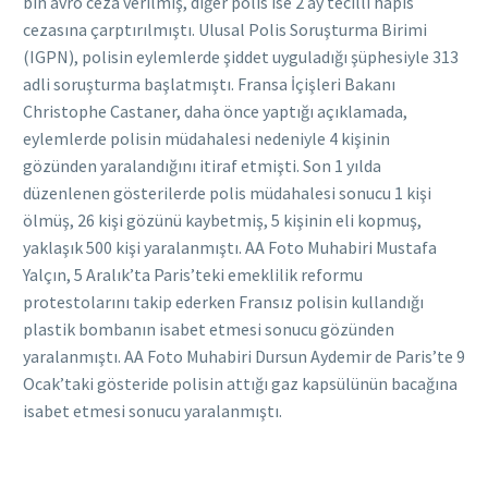
bin avro ceza verilmiş, diğer polis ise 2 ay tecilli hapis
cezasına çarptırılmıştı. Ulusal Polis Soruşturma Birimi
(IGPN), polisin eylemlerde şiddet uyguladığı şüphesiyle 313
adli soruşturma başlatmıştı. Fransa İçişleri Bakanı
Christophe Castaner, daha önce yaptığı açıklamada,
eylemlerde polisin müdahalesi nedeniyle 4 kişinin
gözünden yaralandığını itiraf etmişti. Son 1 yılda
düzenlenen gösterilerde polis müdahalesi sonucu 1 kişi
ölmüş, 26 kişi gözünü kaybetmiş, 5 kişinin eli kopmuş,
yaklaşık 500 kişi yaralanmıştı. AA Foto Muhabiri Mustafa
Yalçın, 5 Aralık’ta Paris’teki emeklilik reformu
protestolarını takip ederken Fransız polisin kullandığı
plastik bombanın isabet etmesi sonucu gözünden
yaralanmıştı. AA Foto Muhabiri Dursun Aydemir de Paris’te 9
Ocak’taki gösteride polisin attığı gaz kapsülünün bacağına
isabet etmesi sonucu yaralanmıştı.