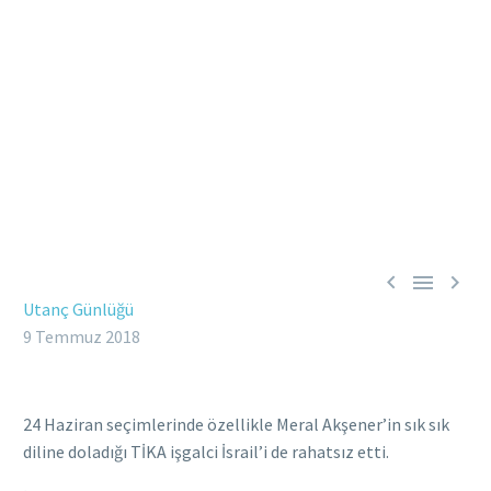



Utanç Günlüğü
9 Temmuz 2018
24 Haziran seçimlerinde özellikle Meral Akşener’in sık sık
diline doladığı TİKA işgalci İsrail’i de rahatsız etti.