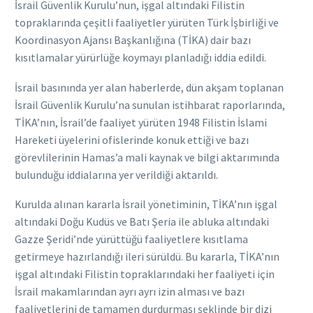
İsrail Güvenlik Kurulu’nun, işgal altındaki Filistin
topraklarında çeşitli faaliyetler yürüten Türk İşbirliği ve
Koordinasyon Ajansı Başkanlığına (TİKA) dair bazı
kısıtlamalar yürürlüğe koymayı planladığı iddia edildi.
İsrail basınında yer alan haberlerde, dün akşam toplanan
İsrail Güvenlik Kurulu’na sunulan istihbarat raporlarında,
TİKA’nın, İsrail’de faaliyet yürüten 1948 Filistin İslami
Hareketi üyelerini ofislerinde konuk ettiği ve bazı
görevlilerinin Hamas’a mali kaynak ve bilgi aktarımında
bulunduğu iddialarına yer verildiği aktarıldı.
Kurulda alınan kararla İsrail yönetiminin, TİKA’nın işgal
altındaki Doğu Kudüs ve Batı Şeria ile abluka altındaki
Gazze Şeridi’nde yürüttüğü faaliyetlere kısıtlama
getirmeye hazırlandığı ileri sürüldü. Bu kararla, TİKA’nın
işgal altındaki Filistin topraklarındaki her faaliyeti için
İsrail makamlarından ayrı ayrı izin alması ve bazı
faaliyetlerini de tamamen durdurması şeklinde bir dizi