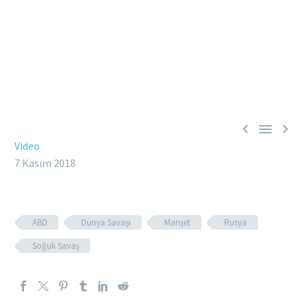



Video
7 Kasım 2018
ABD
Dünya Savaşı
Manşet
Rusya
Soğuk Savaş