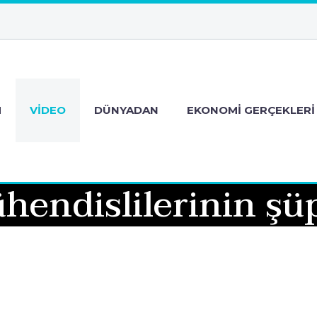
M
VIDEO
DÜNYADAN
EKONOMI GERÇEKLERI
ndislilerinin şüp