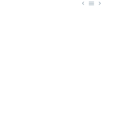


