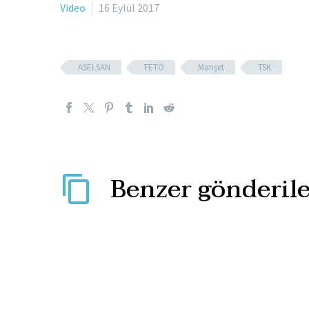
Video
16 Eylül 2017
ASELSAN
FETÖ
Manşet
TSK
Benzer gönderile