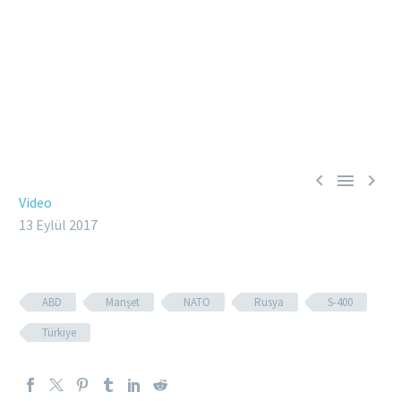



Video
13 Eylül 2017
ABD
Manşet
NATO
Rusya
S-400
Türkiye