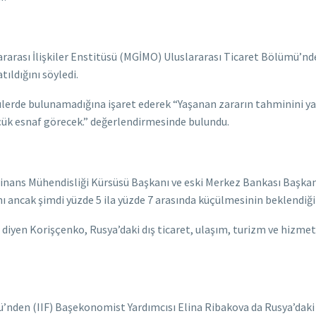
lararası İlişkiler Enstitüsü (MGİMO) Uluslararası Ticaret Bölümü’n
tıldığını söyledi.
lerde bulunamadığına işaret ederek “Yaşanan zararın tahminini ya
üçük esnaf görecek.” değerlendirmesinde bulundu.
ans Mühendisliği Kürsüsü Başkanı ve eski Merkez Bankası Başkan Y
 ancak şimdi yüzde 5 ila yüzde 7 arasında küçülmesinin beklendiği
diyen Korişçenko, Rusya’daki dış ticaret, ulaşım, turizm ve hizmet
’nden (IIF) Başekonomist Yardımcısı Elina Ribakova da Rusya’daki 