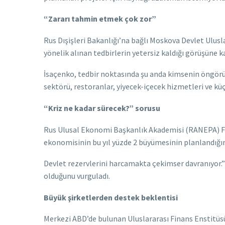
“Zararı tahmin etmek çok zor”
Rus Dışişleri Bakanlığı’na bağlı Moskova Devlet Ulus
yönelik alınan tedbirlerin yetersiz kaldığı görüşüne ka
İsaçenko, tedbir noktasında şu anda kimsenin öngörü
sektörü, restoranlar, yiyecek-içecek hizmetleri ve k
“Kriz ne kadar sürecek?” sorusu
Rus Ulusal Ekonomi Başkanlık Akademisi (RANEPA) Fin
ekonomisinin bu yıl yüzde 2 büyümesinin planlandığını
Devlet rezervlerini harcamakta çekimser davranıyor.” 
olduğunu vurguladı.
Büyük şirketlerden destek beklentisi
Merkezi ABD’de bulunan Uluslararası Finans Enstitüsü