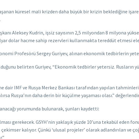
aşanan küresel mali krizden daha büyük bir krizin beklediğine işar
.
kanı Aleksey Kudrin, işsiz sayısının 2,5 milyondan 8 milyona yüksel
ilyar dolar hacme sahip rezervleri kullanmakta tereddüt etmesi ele
onomi Profesörü Sergey Guriyev, alınan ekonomik tedbirlerin yeters
lduğunu belirten Guriyev, “Ekonomik tedbirler yetersiz. Rusların yüz
e dair IMF ve Rusya Merkez Bankası tarafından yapılan tahminleri
 kalırsa Rusya’nın daha derin bir küçülme yaşaması olası.” değerlen
şanacağı yorumunda bulunarak, şunları kaydetti:
ması gerekecek. GSYH’nin yaklaşık yüzde 10’una tekabül eden fonun 
imser kalıyor. Çünkü ‘ulusal projeler’ olarak adlandırılan ve ço
r.”