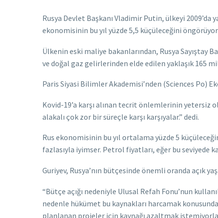
Rusya Devlet Başkanı Vladimir Putin, ülkeyi 2009’da y
ekonomisinin bu yıl yüzde 5,5 küçüleceğini öngörüyor
Ülkenin eski maliye bakanlarından, Rusya Sayıştay Baş
ve doğal gaz gelirlerinden elde edilen yaklaşık 165 m
Paris Siyasi Bilimler Akademisi’nden (Sciences Po) Ek
Kovid-19’a karşı alınan tecrit önlemlerinin yetersiz o
alakalı çok zor bir süreçle karşı karşıyalar.” dedi.
Rus ekonomisinin bu yıl ortalama yüzde 5 küçüleceğin
fazlasıyla iyimser. Petrol fiyatları, eğer bu seviyede
Guriyev, Rusya’nın bütçesinde önemli oranda açık ya
“Bütçe açığı nedeniyle Ulusal Refah Fonu’nun kullanıl
nedenle hükümet bu kaynakları harcamak konusunda çek
planlanan projeler için kaynağı azaltmak istemiyorla