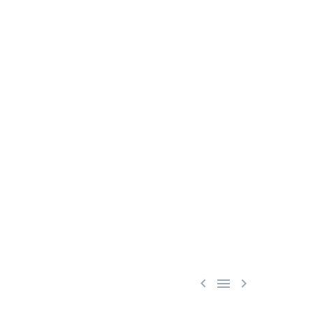


