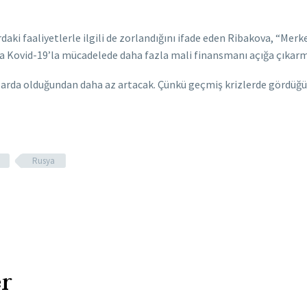
daki faaliyetlerle ilgili de zorlandığını ifade eden Ribakova, “Merk
Kovid-19’la mücadelede daha fazla mali finansmanı açığa çıkarma
larda olduğundan daha az artacak. Çünkü geçmiş krizlerde gördüğüm
Rusya
r