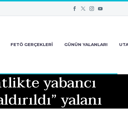
FETÖ GERÇEKLERI
GÜNÜN YALANLARI
UT
tlikte yabancı
ldırıldı” yalanı