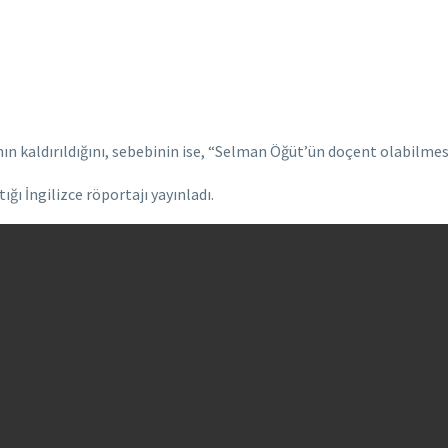
ın kaldırıldığını, sebebinin ise, “Selman Öğüt’ün doçent olabilmesi
ğı İngilizce röportajı yayınladı.