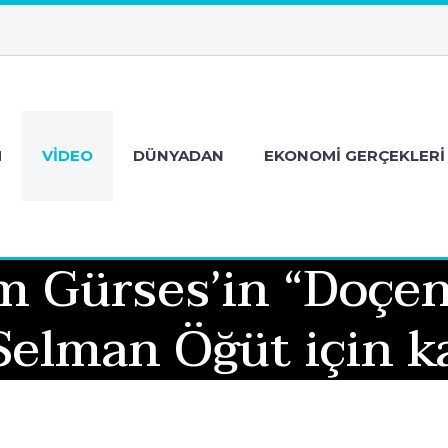
M
VIDEO
DÜNYADAN
EKONOMI GERÇEKLERI
m Gürses’in “Doçen
 Selman Öğüt için ka