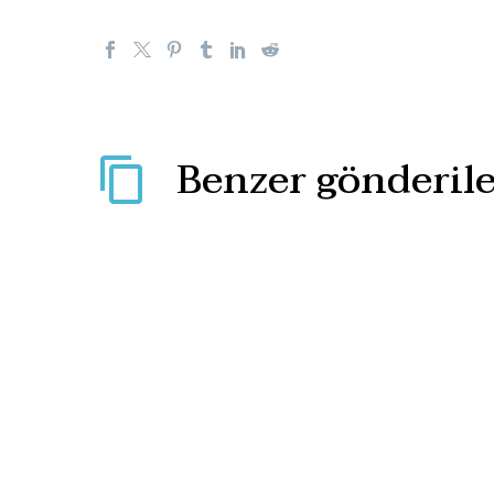
Benzer gönderile
Irak’ta 70 sivili öldüren