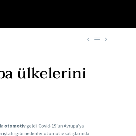



a ülkelerini
 da
otomotiv
geldi. Covid-19’un Avrupa’ya
a iştahı gibi nedenler otomotiv satışlarında