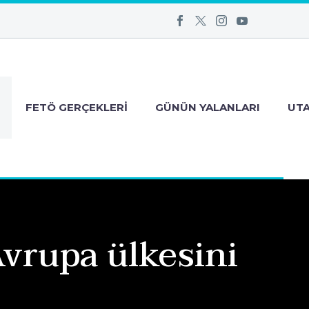
FETÖ GERÇEKLERI
GÜNÜN YALANLARI
UT
vrupa ülkesini