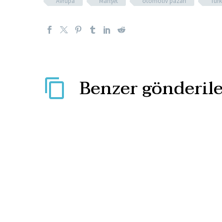
Avrupa
Manşet
otomotiv pazarı
Türk
Benzer gönderile