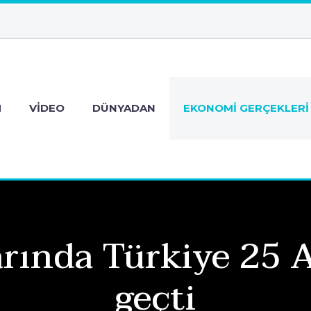
M
VIDEO
DÜNYADAN
EKONOMI GERÇEKLERI
rında Türkiye 25 A
geçti