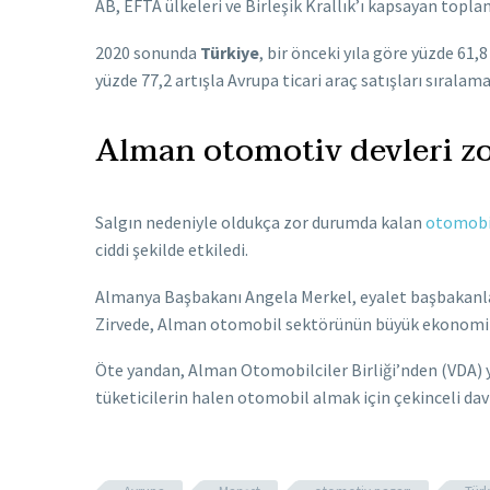
AB, EFTA ülkeleri ve Birleşik Krallık’ı kapsayan toplam
2020 sonunda
Türkiye
, bir önceki yıla göre yüzde 61,
yüzde 77,2 artışla Avrupa ticari araç satışları sıralama
Alman otomotiv devleri z
Salgın nedeniyle oldukça zor durumda kalan
otomobil
ciddi şekilde etkiledi.
Almanya Başbakanı Angela Merkel, eyalet başbakanları,
Zirvede, Alman otomobil sektörünün büyük ekonomik ve
Öte yandan, Alman Otomobilciler Birliği’nden (VDA) 
tüketicilerin halen otomobil almak için çekinceli dav