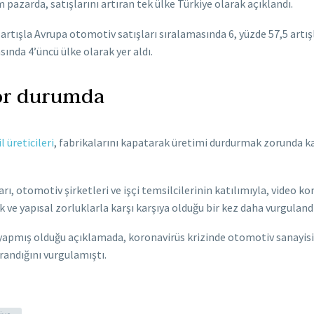
 pazarda, satışlarını artıran tek ülke Türkiye olarak açıklandı.
8 artışla Avrupa otomotiv satışları sıralamasında 6, yüzde 57,5 artı
sında 4’üncü ülke olarak yer aldı.
or durumda
 üreticileri
, fabrikalarını kapatarak üretimi durdurmak zorunda k
 otomotiv şirketleri ve işçi temsilcilerinin katılımıyla, video ko
 yapısal zorluklarla karşı karşıya olduğu bir kez daha vurgulandı
yapmış olduğu açıklamada, koronavirüs krizinde otomotiv sanayisi
randığını vurgulamıştı.