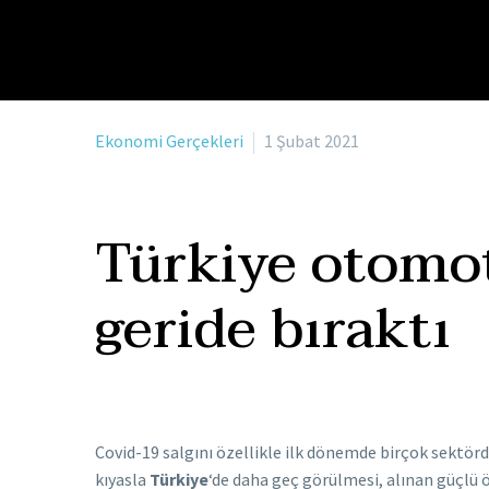
Ekonomi Gerçekleri
1 Şubat 2021
Türkiye otomot
geride bıraktı
Covid-19 salgını özellikle ilk dönemde birçok sektörd
kıyasla
Türkiye
‘de daha geç görülmesi, alınan güçlü 