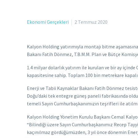
Ekonomi Gerçekleri
2 Temmuz 2020
Kalyon Holding yatırımıyla montajı bitme aşamasına 
Bakanı Fatih Dönmez, T.B.M.M. Plan ve Bütçe Komisyo
1.4 milyar dolarlık yatırım ile kurulan ve bir ay için
kapasitesine sahip. Toplam 100 bin metrekare kapalı 
Enerji ve Tabii Kaynaklar Bakanı Fatih Dönmez tesist
Doğu’daki tek entegre güneş paneli fabrikasında olduk
temeli Sayın Cumhurbaşkanımızın teşrifleri ile atılmış
Kalyon Holding Yönetim Kurulu Başkanı Cemal Kalyoncu
“Bilindiği üzere Sayın Cumhurbaşkanımız Recep Tayyip E
kaçınılmaz gördüğümüzden, 3 yıl önce dönemin Enerji