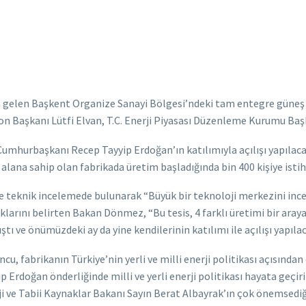
gelen Başkent Organize Sanayi Bölgesi’ndeki tam entegre güneş pa
n Başkanı Lütfi Elvan, T.C. Enerji Piyasası Düzenleme Kurumu Baş
de Cumhurbaşkanı Recep Tayyip Erdoğan’ın katılımıyla açılışı yapıla
alana sahip olan fabrikada üretim başladığında bin 400 kişiye ist
e teknik incelemede bulunarak “Büyük bir teknoloji merkezini incel
larını belirten Bakan Dönmez, “Bu tesis, 4 farklı üretimi bir aray
tı ve önümüzdeki ay da yine kendilerinin katılımı ile açılışı yapılac
, fabrikanın Türkiye’nin yerli ve milli enerji politikası açısında
rdoğan önderliğinde milli ve yerli enerji politikası hayata geçiril
 ve Tabii Kaynaklar Bakanı Sayın Berat Albayrak’ın çok önemsediğ