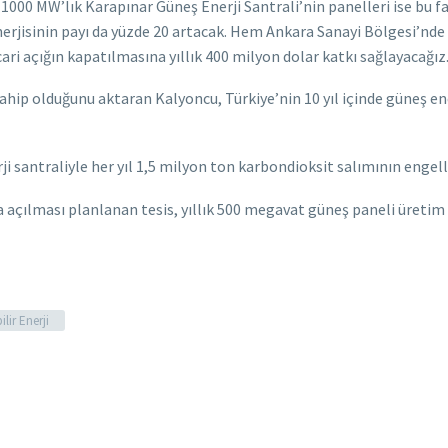
k 1000 MW’lık Karapınar Güneş Enerji Santrali’nin panelleri ise bu f
nerjisinin payı da yüzde 20 artacak. Hem Ankara Sanayi Bölgesi’nd
cari açığın kapatılmasına yıllık 400 milyon dolar katkı sağlayacağız
sahip olduğunu aktaran Kalyoncu, Türkiye’nin 10 yıl içinde güneş e
i santraliyle her yıl 1,5 milyon ton karbondioksit salımının engelle
açılması planlanan tesis, yıllık 500 megavat güneş paneli üretim 
ilir Enerji