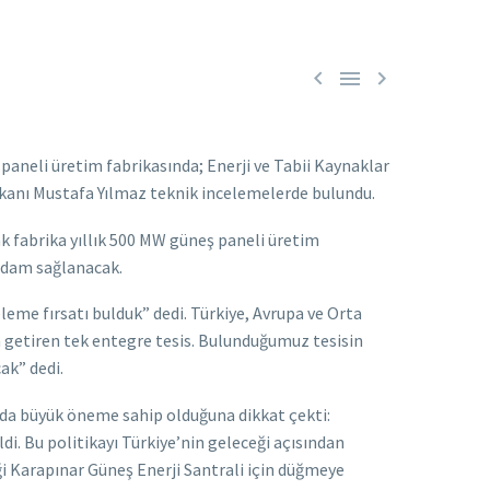



neli üretim fabrikasında; Enerji ve Tabii Kaynaklar
kanı Mustafa Yılmaz teknik incelemelerde bulundu.
cak fabrika yıllık 500 MW güneş paneli üretim
ihdam sağlanacak.
eme fırsatı bulduk” dedi. Türkiye, Avrupa ve Orta
a getiren tek entegre tesis. Bulunduğumuz tesisin
ak” dedi.
n da büyük öneme sahip olduğuna dikkat çekti:
di. Bu politikayı Türkiye’nin geleceği açısından
i Karapınar Güneş Enerji Santrali için düğmeye