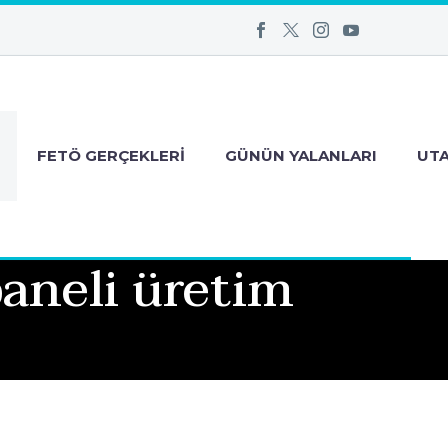
FETÖ GERÇEKLERI
GÜNÜN YALANLARI
UT
paneli üretim