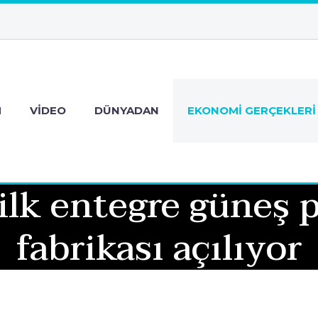
M
VIDEO
DÜNYADAN
EKONOMI GERÇEKLERI
ilk entegre güneş 
fabrikası açılıyor