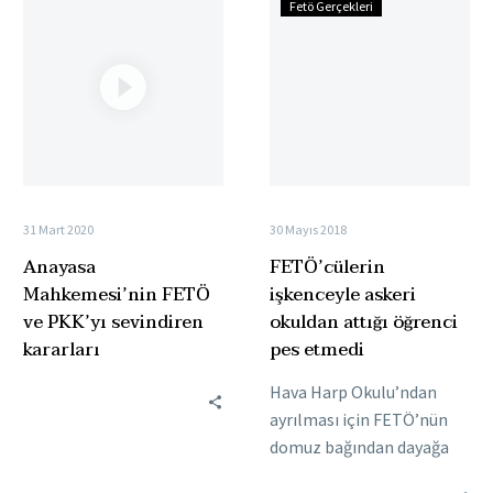
Fetö Gerçekleri
Mahkemesi’nin
işkenceyle
FETÖ
askeri
ve
okuldan
PKK’yı
attığı
sevindiren
öğrenci
kararları
pes
etmedi
31 Mart 2020
30 Mayıs 2018
Anayasa
FETÖ’cülerin
Mahkemesi’nin FETÖ
işkenceyle askeri
ve PKK’yı sevindiren
okuldan attığı öğrenci
kararları
pes etmedi
Hava Harp Okulu’ndan
ayrılması için FETÖ’nün
domuz bağından dayağa
kadar türlü işkencelerine