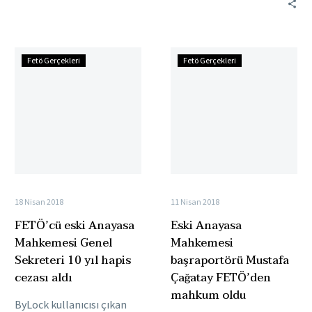
maruz kaldığı gerekçesiyle
hukuk savaşı başlatan
askerî öğrencinin…
FETÖ’cü
Eski
Fetö Gerçekleri
Fetö Gerçekleri
eski
Anayasa
Anayasa
Mahkemesi
Mahkemesi
başraportörü
Genel
Mustafa
Sekreteri
Çağatay
10
FETÖ’den
yıl
mahkum
hapis
oldu
18 Nisan 2018
11 Nisan 2018
cezası
FETÖ’cü eski Anayasa
Eski Anayasa
aldı
Mahkemesi Genel
Mahkemesi
Sekreteri 10 yıl hapis
başraportörü Mustafa
cezası aldı
Çağatay FETÖ’den
mahkum oldu
ByLock kullanıcısı çıkan