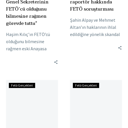
Genel Sekreterinin
raportör hakkında
tuttu”
FETÖ’cü olduğunu
FETÖ soruşturması
bilmesine rağmen
Şahin Alpay ve Mehmet
görevde tuttu”
Altan’ın haklarının ihlal
Haşim Kılıç’ın FETÖ’cü
edildiğine yönelik skandal
olduğunu bilmesine
raporu hazırlayan Anayasa
rağmen eski Anayasa
Mahkemesi raportörü
Mahkemesi (AYM) Genel
hakkında yürütülen FETÖ
Sekreteri Mehmet Oğuz
soruşturması olduğu…
Kaya’yı görevde tuttuğu
ortaya çıktı. Mehmet
Bekir
Anayasa
Oğuz…
Fetö Gerçekleri
Fetö Gerçekleri
Bozdağ:
Mahkemesi
AYM
eski
kendini
üyeleri
“Süper
‘ByLock’
Temyiz
kullanmış
Mahkemesi”