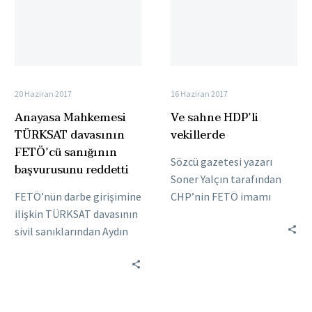
FETÖ’cü
sanığının
başvurusunu
reddetti
20 Haziran 2017
16 Haziran 2017
Anayasa Mahkemesi
Ve sahne HDP’li
TÜRKSAT davasının
vekillerde
FETÖ’cü sanığının
Sözcü gazetesi yazarı
başvurusunu reddetti
Soner Yalçın tarafından
FETÖ’nün darbe girişimine
CHP’nin FETÖ imamı
ilişkin TÜRKSAT davasının
olarak tanımlanan Enis
sivil sanıklarından Aydın
Berberoğlu’nun 25 yıl
Yavuz’un, “kişi güvenliği ve
hapis cezası alması
hürriyet hakkının ihlal
sonrasında CHP’nin…
edildiği” gerekçesiyle
yaptığı bireysel…