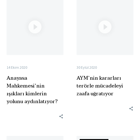
Anayasa
AYM’nin
Mahkemesi’nin
kararları
ışıkları
terörle
kimlerin
mücadeleyi
yolunu
zaafa
aydınlatıyor?
uğratıyor
14 Ekim 2020
30 Eylül 2020
Anayasa
AYM’nin kararları
Mahkemesi’nin
terörle mücadeleyi
ışıkları kimlerin
zaafa uğratıyor
yolunu aydınlatıyor?
Anayasa
FETÖ’cülerin