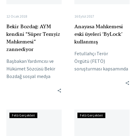
zannediyor
12 Ocak 2018
16 Eylül 2017
Bekir Bozdağ: AYM
Anayasa Mahkemesi
kendini “Süper Temyiz
eski üyeleri ‘ByLock’
Mahkemesi”
kullanmış
zannediyor
Fetullahçı Terör
Başbakan Yardımcısı ve
Örgütü (FETÖ)
Hükümet Sözcüsü Bekir
soruşturması kapsamında
Bozdağ sosyal medya
tutuklanan eski Anayasa
hesabı üzerinden Anayasa
Mahkemesi üyeleri Alparslan
Mahkemesi’nin FETÖ
Altan’ın
tutukluları Şahin Alpay ve
“Selahattin”, Erdal
Mehmet Altan…
Tercan’ın ise “Ertan” kod
Anayasa
Ve
adını kullanarak örgütün
Fetö Gerçekleri
Fetö Gerçekleri
Mahkemesi
sahne
şifreli haberleşme
TÜRKSAT
HDP’li
programı ByLock…
davasının
vekillerde