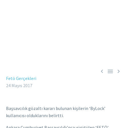



Fetö Gerçekleri
24 Mayıs 2017
Başsavcılık gözaltı kararı bulunan kişilerin ‘ByLock’
kullanıcısı olduklarını belirtti.
Ankara Cumhuriyet Başsavcılığı’nca yürütülen ‘FETÖ’