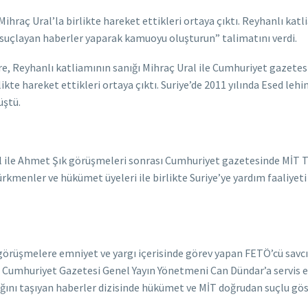
 Mihraç Ural’la birlikte hareket ettikleri ortaya çıktı. Reyhanlı ka
i suçlayan haberler yaparak kamuoyu oluşturun” talimatını verdi.
e, Reyhanlı katliamının sanığı Mihraç Ural ile Cumhuriyet gazetes
te hareket ettikleri ortaya çıktı. Suriye’de 2011 yılında Esed lehi
üştü.
l ile Ahmet Şık görüşmeleri sonrası Cumhuriyet gazetesinde MİT Tır
ürkmenler ve hükümet üyeleri ile birlikte Suriye’ye yardım faaliyet
i görüşmelere emniyet ve yargı içerisinde görev yapan FETÖ’cü savcı
Cumhuriyet Gazetesi Genel Yayın Yönetmeni Can Dündar’a servis ed
ığını taşıyan haberler dizisinde hükümet ve MİT doğrudan suçlu göst