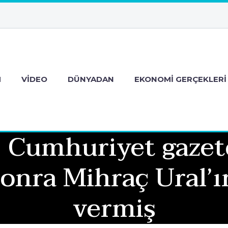
M
VIDEO
DÜNYADAN
EKONOMI GERÇEKLERI
 Cumhuriyet gazet
onra Mihraç Ural’ı
vermiş