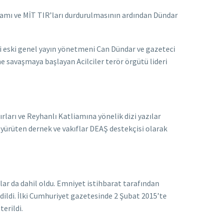
tliamı ve MİT TIR’ları durdurulmasının ardından Dündar
i eski genel yayın yönetmeni Can Dündar ve gazeteci
ne savaşmaya başlayan Acilciler terör örgütü lideri
ları ve Reyhanlı Katliamına yönelik dizi yazılar
i yürüten dernek ve vakıflar DEAŞ destekçisi olarak
lar da dahil oldu. Emniyet istihbarat tarafından
ildi. İlki Cumhuriyet gazetesinde 2 Şubat 2015’te
erildi.