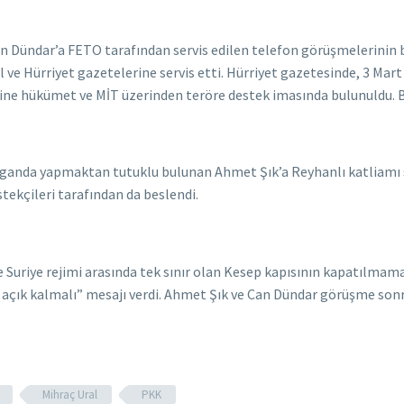
n Dündar’a FETO tarafından servis edilen telefon görüşmelerinin
ve Hürriyet gazetelerine servis etti. Hürriyet gazetesinde, 3 Mart 2
yine hükümet ve MİT üzerinden teröre destek imasında bulunuldu. 
ganda yapmaktan tutuklu bulunan Ahmet Şık’a Reyhanlı katliamı 
stekçileri tarafından da beslendi.
e Suriye rejimi arasında tek sınır olan Kesep kapısının kapatılmama
ı açık kalmalı” mesajı verdi. Ahmet Şık ve Can Dündar görüşme sonr
Mihraç Ural
PKK