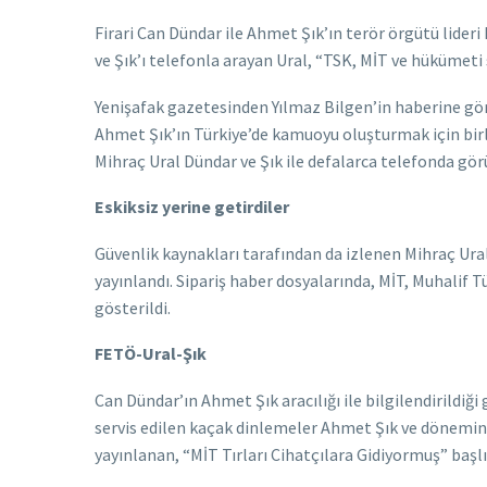
Firari Can Dündar ile Ahmet Şık’ın terör örgütü lideri
ve Şık’ı telefonla arayan Ural, “TSK, MİT ve hükümet
Yenişafak gazetesinden Yılmaz Bilgen’in haberine gör
Ahmet Şık’ın Türkiye’de kamuoyu oluşturmak için birlik
Mihraç Ural Dündar ve Şık ile defalarca telefonda gör
Eskiksiz yerine getirdiler
Güvenlik kaynakları tarafından da izlenen Mihraç Ura
yayınlandı. Sipariş haber dosyalarında, MİT, Muhalif T
gösterildi.
FETÖ-Ural-Şık
Can Dündar’ın Ahmet Şık aracılığı ile bilgilendirildiğ
servis edilen kaçak dinlemeler Ahmet Şık ve dönemin 
yayınlanan, “MİT Tırları Cihatçılara Gidiyormuş” başl