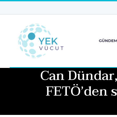
GÜNDE
Can Dündar,
FETÖ’den s