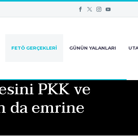
FETÖ GERÇEKLERI
GÜNÜN YALANLARI
UT
esini PKK ve
n da emrine