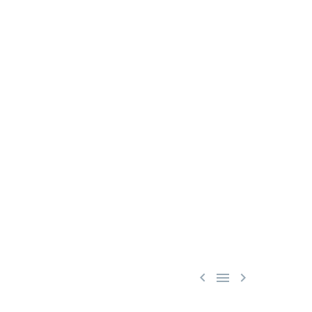


