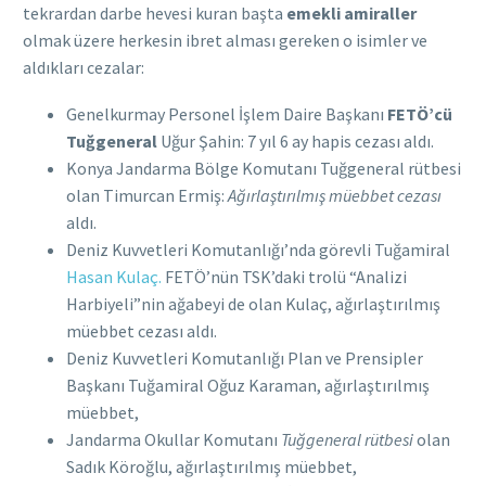
tekrardan darbe hevesi kuran başta
emekli amiraller
olmak üzere herkesin ibret alması gereken o isimler ve
aldıkları cezalar:
Genelkurmay Personel İşlem Daire Başkanı
FETÖ’cü
Tuğgeneral
Uğur Şahin: 7 yıl 6 ay hapis cezası aldı.
Konya Jandarma Bölge Komutanı Tuğgeneral rütbesi
olan Timurcan Ermiş:
Ağırlaştırılmış müebbet cezası
aldı.
Deniz Kuvvetleri Komutanlığı’nda görevli Tuğamiral
Hasan Kulaç.
FETÖ’nün TSK’daki trolü “Analizi
Harbiyeli”nin ağabeyi de olan Kulaç, ağırlaştırılmış
müebbet cezası aldı.
Deniz Kuvvetleri Komutanlığı Plan ve Prensipler
Başkanı Tuğamiral Oğuz Karaman, ağırlaştırılmış
müebbet,
Jandarma Okullar Komutanı
Tuğgeneral rütbesi
olan
Sadık Köroğlu, ağırlaştırılmış müebbet,