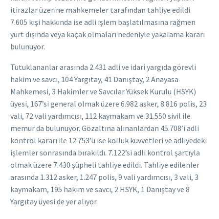
itirazlar üzerine mahkemeler tarafından tahliye edildi.
7.605 kişi hakkında ise adli işlem başlatılmasına rağmen
yurt dışında veya kaçak olmaları nedeniyle yakalama kararı
bulunuyor.
Tutuklananlar arasında 2.431 adli ve idari yargıda görevli
hakim ve savcı, 104 Yargıtay, 41 Danıştay, 2 Anayasa
Mahkemesi, 3 Hakimler ve Savcılar Yüksek Kurulu (HSYK)
üyesi, 167’si general olmak üzere 6.982 asker, 8.816 polis, 23
vali, 72 vali yardımcısı, 112 kaymakam ve 31.550 sivil ile
memur da bulunuyor. Gözaltına alınanlardan 45.708’i adli
kontrol kararı ile 12.753’ü ise kolluk kuvvetleri ve adliyedeki
işlemler sonrasında bırakıldı. 7.122’si adli kontrol şartıyla
olmak üzere 7.430 şüpheli tahliye edildi. Tahliye edilenler
arasında 1.312 asker, 1.247 polis, 9 vali yardımcısı, 3 vali, 3
kaymakam, 195 hakim ve savcı, 2 HSYK, 1 Danıştay ve 8
Yargıtay üyesi de yer alıyor.