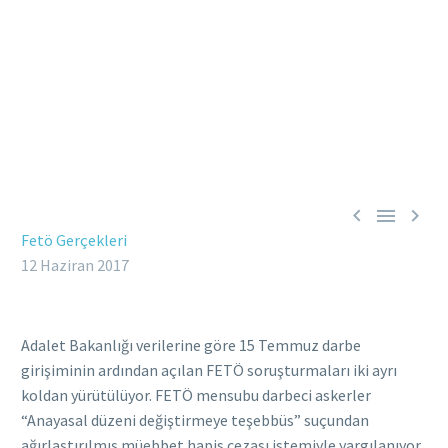



Fetö Gerçekleri
12 Haziran 2017
Adalet Bakanlığı verilerine göre 15 Temmuz darbe
girişiminin ardından açılan FETÖ soruşturmaları iki ayrı
koldan yürütülüyor. FETÖ mensubu darbeci askerler
“Anayasal düzeni değiştirmeye teşebbüs” suçundan
ağırlaştırılmış müebbet hapis cezası istemiyle yargılanıyor.